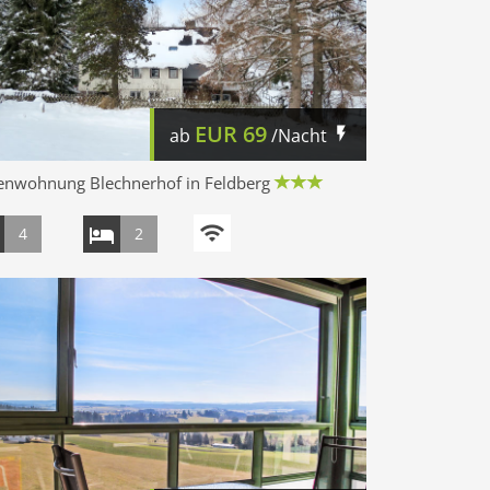
EUR
69
ab
/Nacht
ienwohnung Blechnerhof in Feldberg
4
2