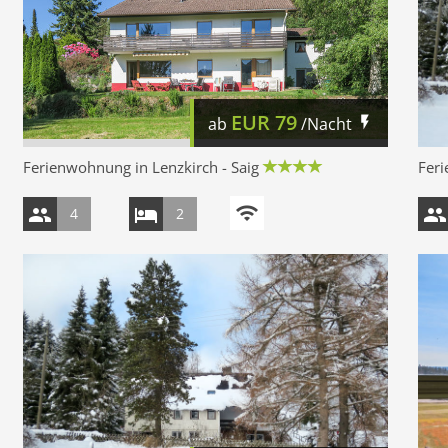
EUR
79
ab
/Nacht
Ferienwohnung in Lenzkirch - Saig
Fer
4
2