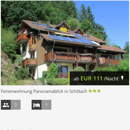
EUR
111
ab
/Nacht
Ferienwohnung Panoramablick in Schiltach
2
1