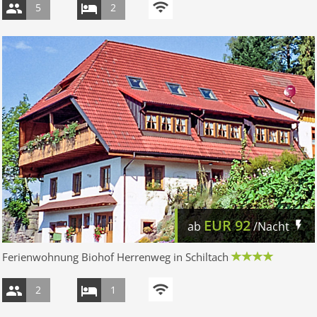
5
2
EUR
92
ab
/Nacht
Ferienwohnung Biohof Herrenweg in Schiltach
2
1