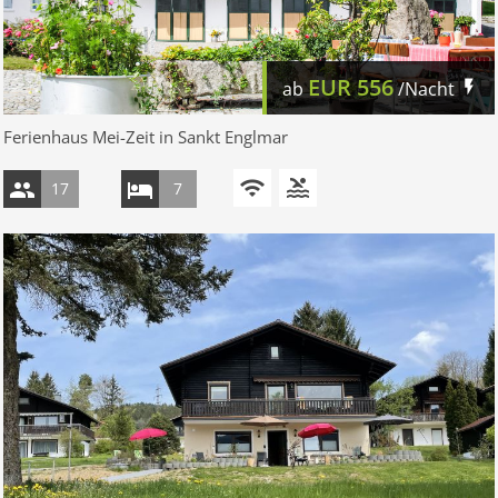
EUR
556
ab
/Nacht
Ferienhaus Mei-Zeit in Sankt Englmar
17
7