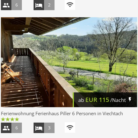
6
2
EUR
115
ab
/Nacht
Ferienwohnung Ferienhaus Piller 6 Personen in Viechtach
6
3