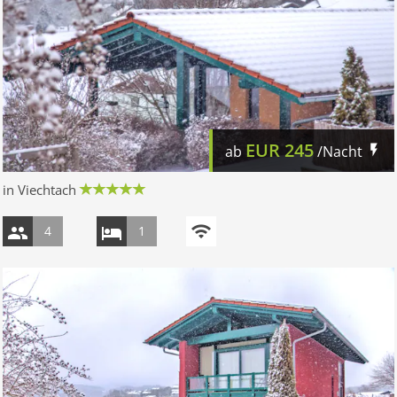
EUR
245
ab
/Nacht
in Viechtach
4
1