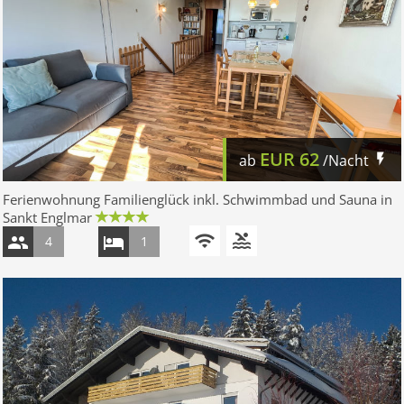
EUR
62
ab
/Nacht
Ferienwohnung Familienglück inkl. Schwimmbad und Sauna in
Sankt Englmar
4
1