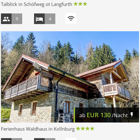
Talblick in Schöfweg ot Langfurth
9
4
EUR
130
ab
/Nacht
Ferienhaus Waldhaus in Kollnburg