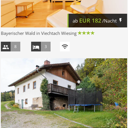
EUR
182
ab
/Nacht
Bayerischer Wald in Viechtach Wiesing
8
3