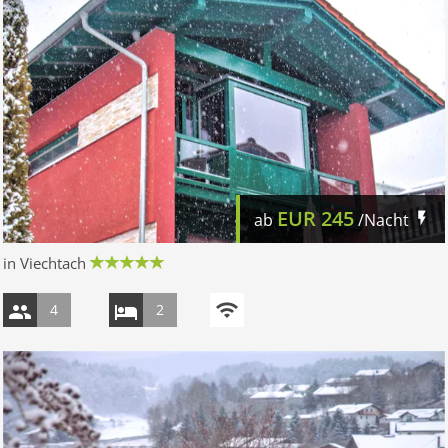
EUR
245
ab
/Nacht
in Viechtach
4
2