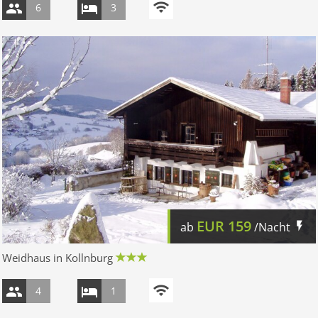
6
3
EUR
159
ab
/Nacht
Weidhaus in Kollnburg
4
1