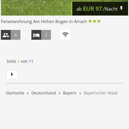
EUR
97
ab
/Nacht
Ferienwohnung Am Hohen Bogen in Arrach
4
2
Seite
1
von
11
Startseite
Deutschland
Bayern
Bayerischer Wald