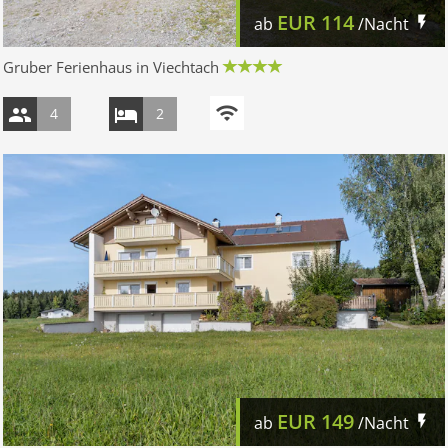
EUR
114
ab
/Nacht
Gruber Ferienhaus in Viechtach
4
2
EUR
149
ab
/Nacht