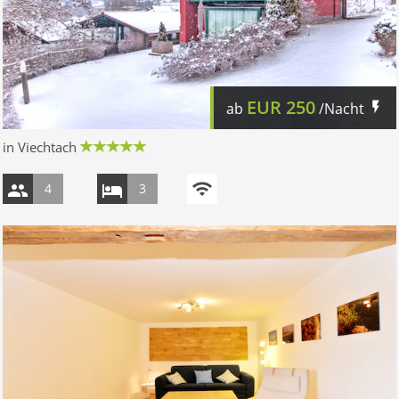
EUR
250
ab
/Nacht
in Viechtach
4
3