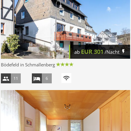
EUR
301
ab
/Nacht
Bödefeld in Schmallenberg
11
6