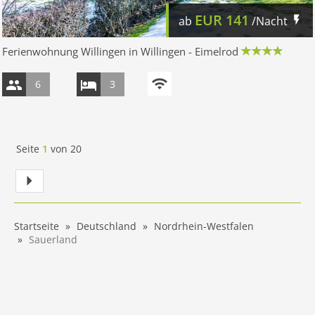
EUR
141
ab
/Nacht
Ferienwohnung Willingen in Willingen - Eimelrod
6
3
Seite
1
von
20
Startseite
Deutschland
Nordrhein-Westfalen
Sauerland