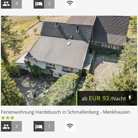
4
2
EUR
93
ab
/Nacht
Ferienwohnung Hardebusch in Schmallenberg - Menkhausen
2
1