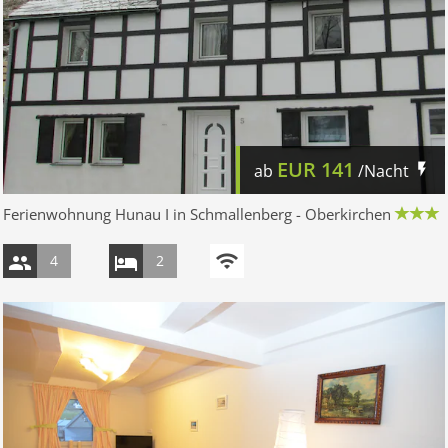
EUR
141
ab
/Nacht
Ferienwohnung Hunau I in Schmallenberg - Oberkirchen
4
2