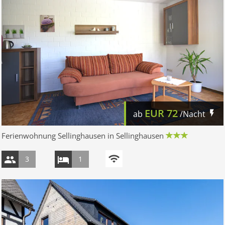
EUR
72
ab
/Nacht
Ferienwohnung Sellinghausen in Sellinghausen
3
1