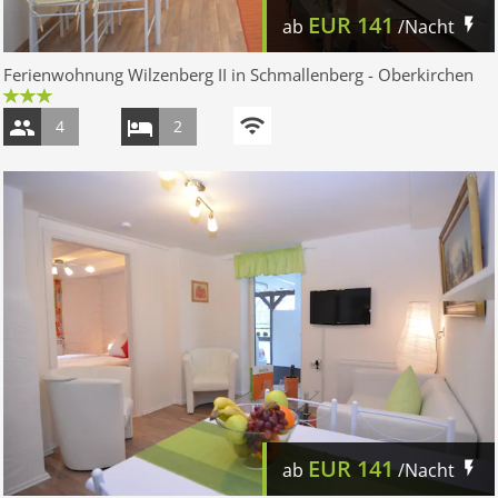
EUR
141
ab
/Nacht
Ferienwohnung Wilzenberg II in Schmallenberg - Oberkirchen
4
2
EUR
141
ab
/Nacht