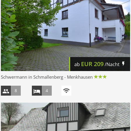
EUR
209
ab
/Nacht
Schwermann in Schmallenberg - Menkhausen
8
4