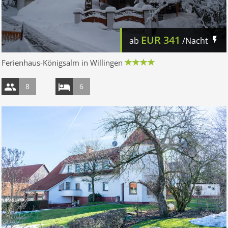
EUR
341
ab
/Nacht
Ferienhaus-Königsalm in Willingen
8
6