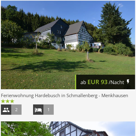
EUR
93
ab
/Nacht
Ferienwohnung Hardebusch in Schmallenberg - Menkhausen
2
1