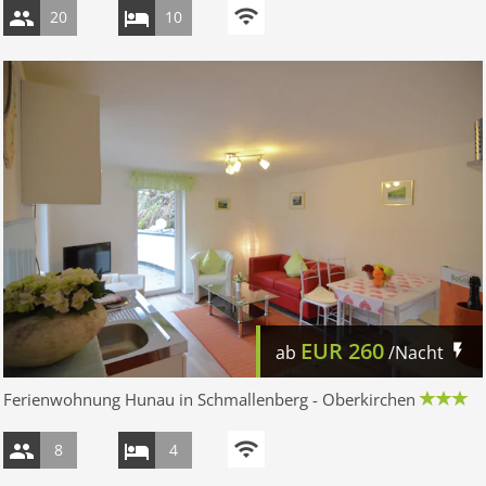
20
10
EUR
260
ab
/Nacht
Ferienwohnung Hunau in Schmallenberg - Oberkirchen
8
4