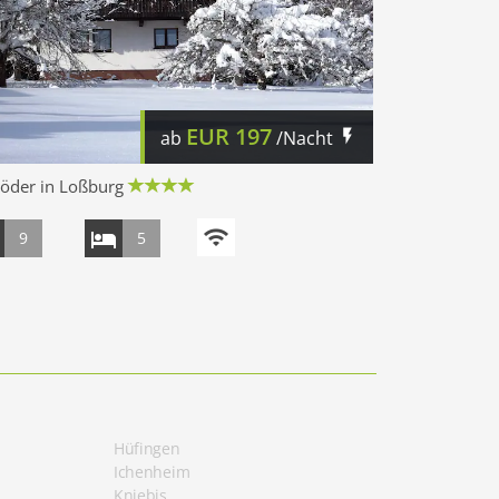
EUR
197
ab
/Nacht
öder in Loßburg
9
5
Hüfingen
Ichenheim
Kniebis