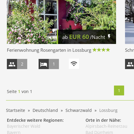
EUR
60
ab
/Nacht
Ferienwohnung Rosengarten in Lossburg
Schr
2
1
1
Seite
1
von
1
Startseite
Deutschland
Schwarzwald
Lossburg
Entdecke weitere Regionen:
Orte in der Nähe:
Bayerischer Wald
Alpirsbach-Reinerzau
Bayern
Bad Dürrheim