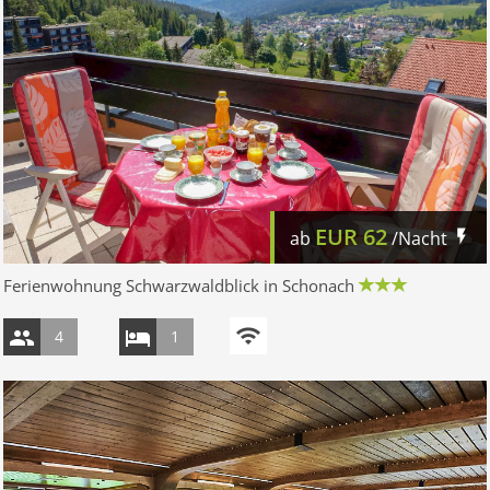
EUR
62
ab
/Nacht
Ferienwohnung Schwarzwaldblick in Schonach
4
1