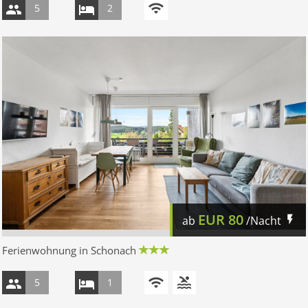
5
2
EUR
80
ab
/Nacht
Ferienwohnung in Schonach
5
1