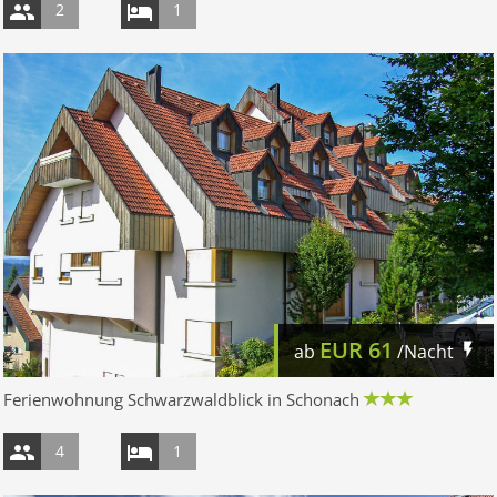
2
1
EUR
61
ab
/Nacht
Ferienwohnung Schwarzwaldblick in Schonach
4
1