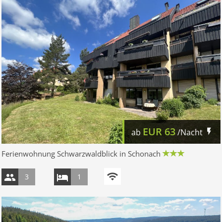
EUR
63
ab
/Nacht
Ferienwohnung Schwarzwaldblick in Schonach
3
1