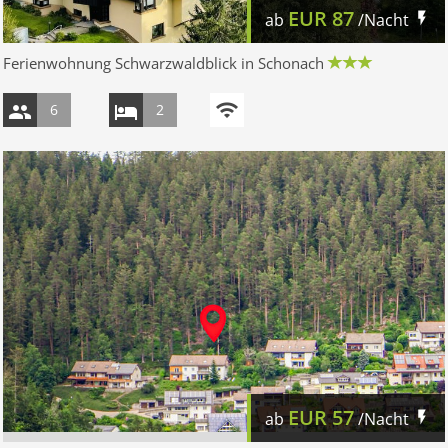
EUR
87
ab
/Nacht
Ferienwohnung Schwarzwaldblick in Schonach
6
2
EUR
57
ab
/Nacht