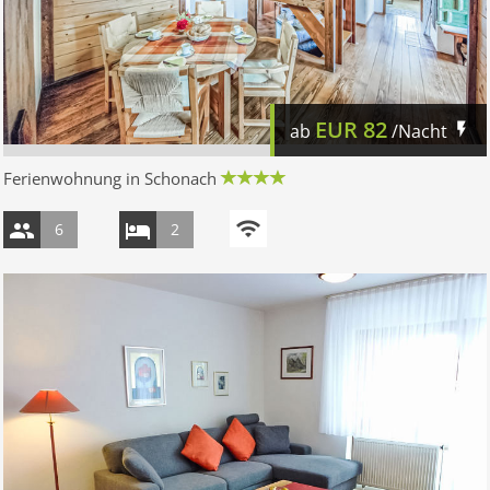
EUR
82
ab
/Nacht
Ferienwohnung in Schonach
6
2