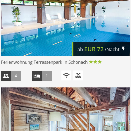
EUR
72
ab
/Nacht
Ferienwohnung Terrassenpark in Schonach
4
1