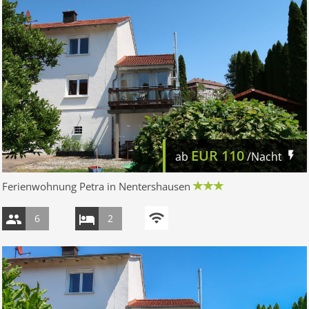
EUR
110
ab
/Nacht
Ferienwohnung Petra in Nentershausen
6
2