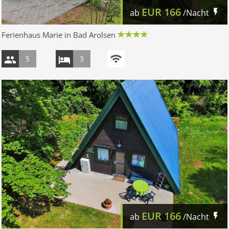
EUR
166
ab
/Nacht
Ferienhaus Marie in Bad Arolsen
5
3
EUR
166
ab
/Nacht