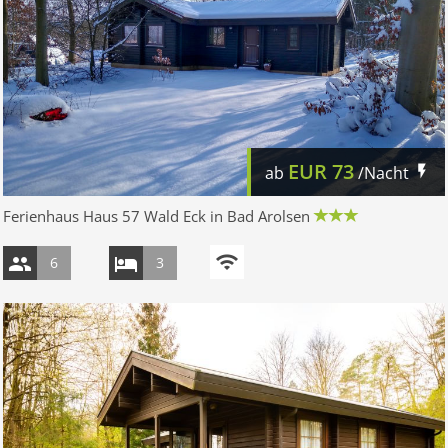
EUR
73
ab
/Nacht
Ferienhaus Haus 57 Wald Eck in Bad Arolsen
6
3