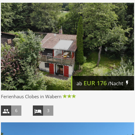
EUR
176
ab
/Nacht
Ferienhaus Clobes in Wabern
6
3