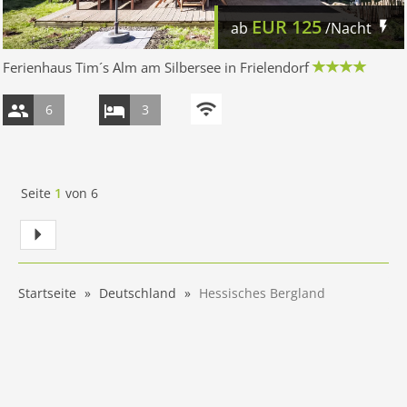
EUR
125
ab
/Nacht
Ferienhaus Tim´s Alm am Silbersee in Frielendorf
6
3
Seite
1
von
6
Startseite
Deutschland
Hessisches Bergland