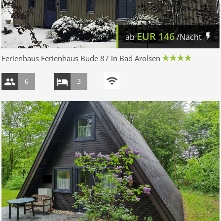
EUR
146
ab
/Nacht
Ferienhaus Ferienhaus Bude 87 in Bad Arolsen
6
3