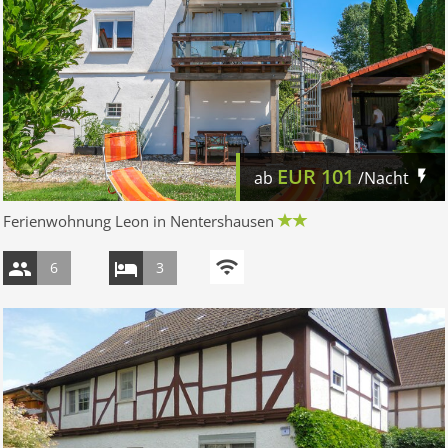
EUR
101
ab
/Nacht
Ferienwohnung Leon in Nentershausen
6
3