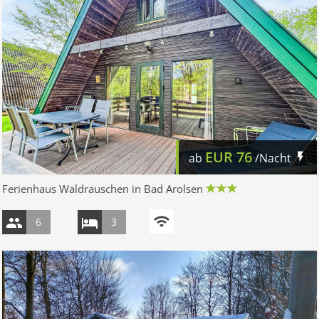
EUR
76
ab
/Nacht
Ferienhaus Waldrauschen in Bad Arolsen
6
3