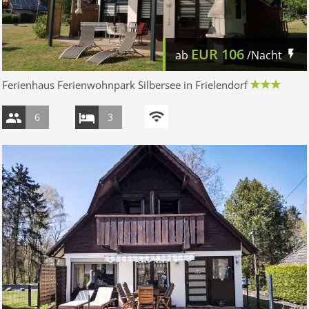
EUR
106
ab
/Nacht
Ferienhaus Ferienwohnpark Silbersee in Frielendorf
6
3