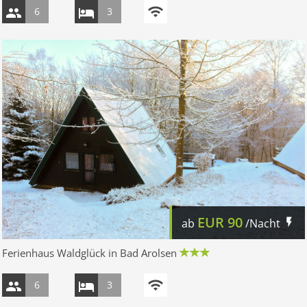
6
3
EUR
90
ab
/Nacht
Ferienhaus Waldglück in Bad Arolsen
6
3