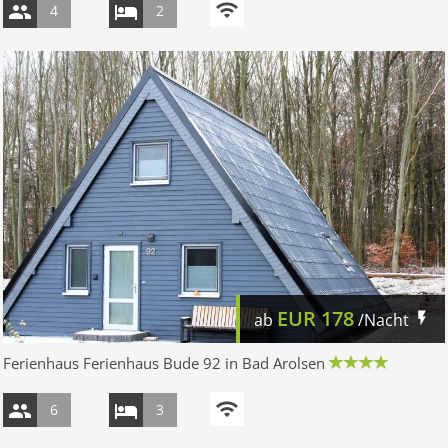
4
2
EUR
178
ab
/Nacht
Ferienhaus Ferienhaus Bude 92 in Bad Arolsen
6
3