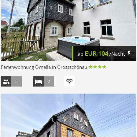
EUR
104
ab
/Nacht
Ferienwohnung Ornella in Grossschönau
5
2