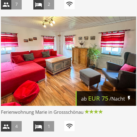
7
2
EUR
75
ab
/Nacht
Ferienwohnung Marie in Grossschönau
4
1