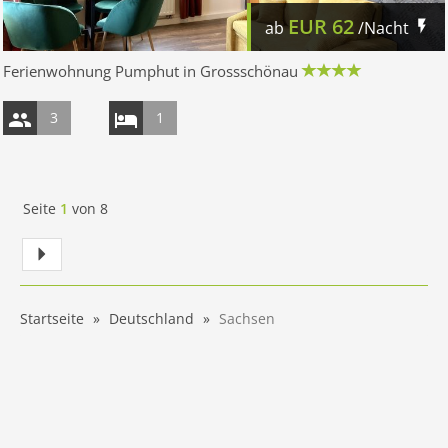
EUR
62
ab
/Nacht
Ferienwohnung Pumphut in Grossschönau
3
1
Seite
1
von
8
Startseite
Deutschland
Sachsen