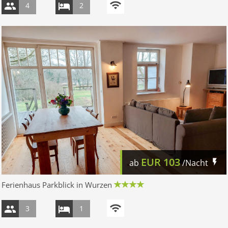
4
2
EUR
103
ab
/Nacht
Ferienhaus Parkblick in Wurzen
3
1