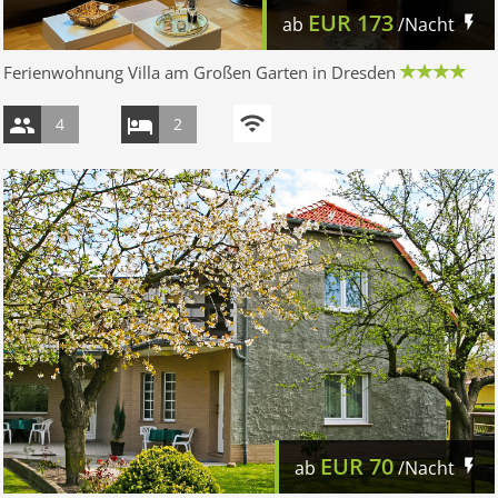
EUR
173
ab
/Nacht
Ferienwohnung Villa am Großen Garten in Dresden
4
2
EUR
70
ab
/Nacht