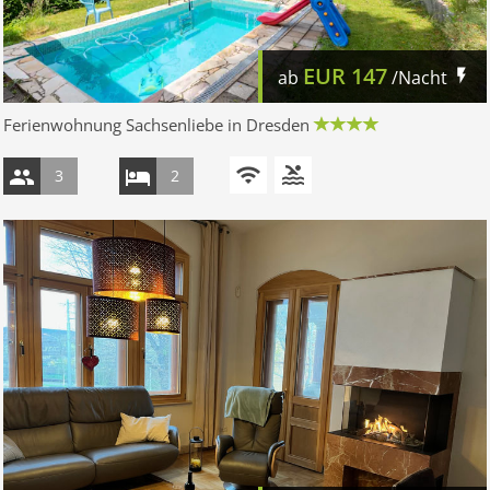
EUR
147
ab
/Nacht
Ferienwohnung Sachsenliebe in Dresden
3
2