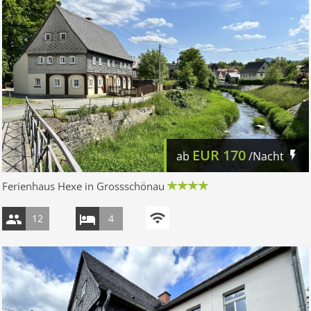
EUR
170
ab
/Nacht
Ferienhaus Hexe in Grossschönau
12
4