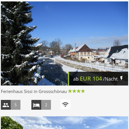
EUR
104
ab
/Nacht
Ferienhaus Sissi in Grossschönau
5
2