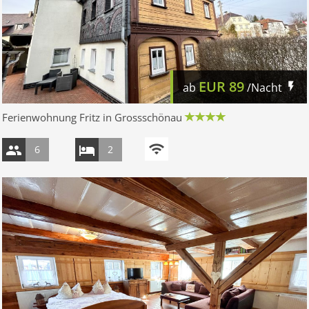
EUR
89
ab
/Nacht
Ferienwohnung Fritz in Grossschönau
6
2