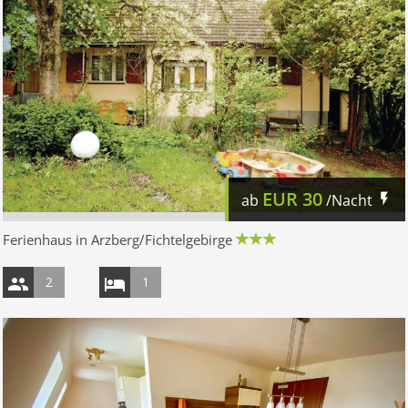
EUR
30
ab
/Nacht
Ferienhaus in Arzberg/Fichtelgebirge
2
1