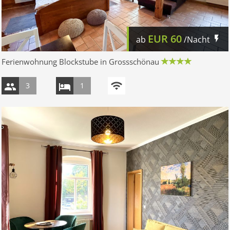
EUR
60
ab
/Nacht
Ferienwohnung Blockstube in Grossschönau
3
1