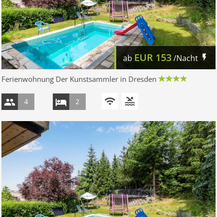
EUR
153
ab
/Nacht
Ferienwohnung Der Kunstsammler in Dresden
4
2