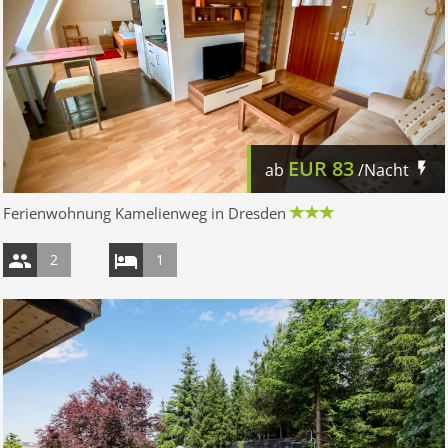
EUR
83
ab
/Nacht
Ferienwohnung Kamelienweg in Dresden
2
1