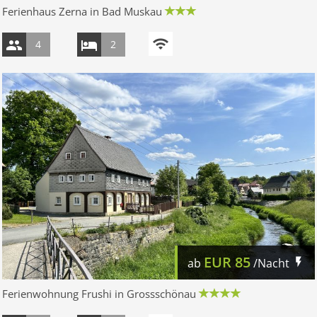
Ferienhaus Zerna in Bad Muskau
4
2
EUR
85
ab
/Nacht
Ferienwohnung Frushi in Grossschönau