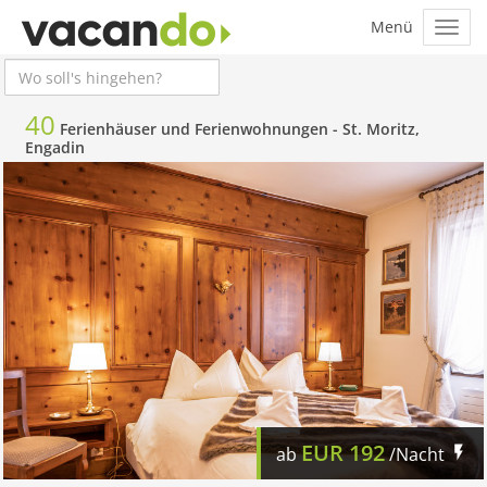
40
Ferienhäuser und Ferienwohnungen -
St. Moritz,
Engadin
EUR
192
ab
/Nacht