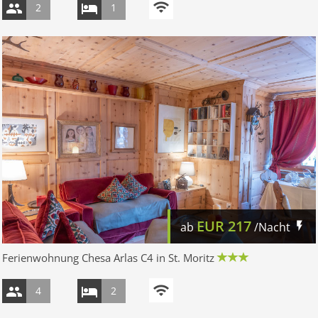
2
1
EUR
217
ab
/Nacht
Ferienwohnung Chesa Arlas C4 in St. Moritz
4
2