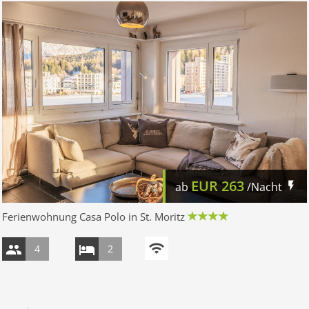
EUR
263
ab
/Nacht
Ferienwohnung Casa Polo in St. Moritz
4
2