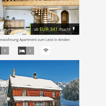
EUR
341
ab
/Nacht
ienwohnung Apartment zum Leist in Amden
8
3