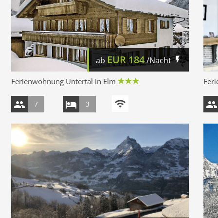
EUR
184
ab
/Nacht
Ferienwohnung Untertal in Elm
Fer
7
3