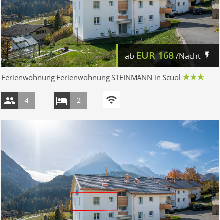
EUR
168
ab
/Nacht
Ferienwohnung Ferienwohnung STEINMANN in Scuol
4
2