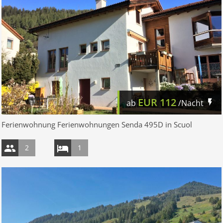
EUR
112
ab
/Nacht
Ferienwohnung Ferienwohnungen Senda 495D in Scuol
2
1