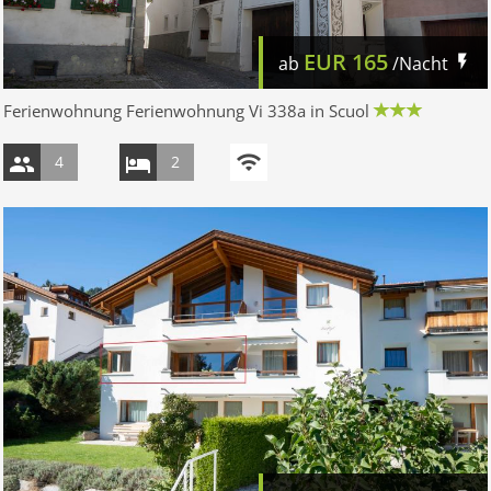
EUR
165
ab
/Nacht
Ferienwohnung Ferienwohnung Vi 338a in Scuol
4
2