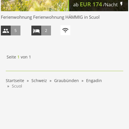
EUR
174
ab
/Nacht
Ferienwohnung Ferienwohnung HÄMMIG in Scuol
5
2
Seite
1
von
1
Startseite
Schweiz
Graubünden
Engadin
Scuol