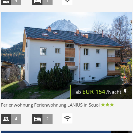
4
1
EUR
154
ab
/Nacht
Ferienwohnung Ferienwohnung LANIUS in Scuol
4
2