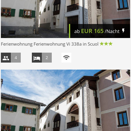
EUR
165
ab
/Nacht
Ferienwohnung Ferienwohnung Vi 338a in Scuol
4
2