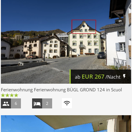
EUR
267
ab
/Nacht
Ferienwohnung Ferienwohnung BÜGL GROND 124 in Scuol
6
2