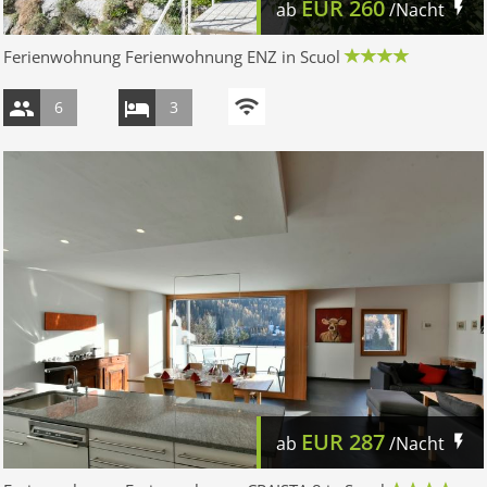
EUR
260
ab
/Nacht
Ferienwohnung Ferienwohnung ENZ in Scuol
6
3
EUR
287
ab
/Nacht