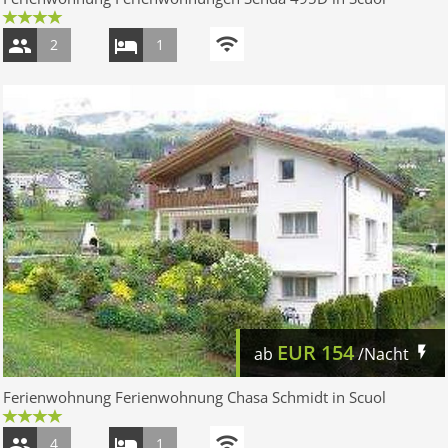
2
1
EUR
154
ab
/Nacht
Ferienwohnung Ferienwohnung Chasa Schmidt in Scuol
4
1