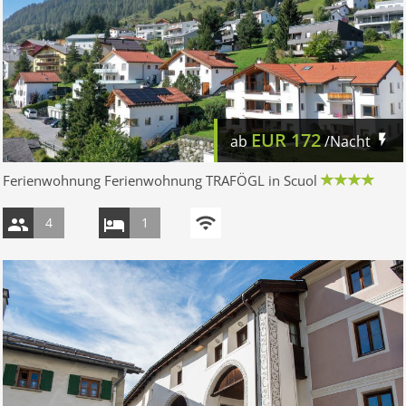
EUR
172
ab
/Nacht
Ferienwohnung Ferienwohnung TRAFÖGL in Scuol
4
1