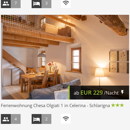
7
3
EUR
229
ab
/Nacht
Ferienwohnung Chesa Olgiati 1 in Celerina - Schlarigna
4
2