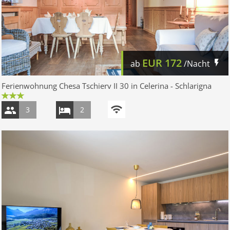
EUR
172
ab
/Nacht
Ferienwohnung Chesa Tschierv II 30 in Celerina - Schlarigna
3
2