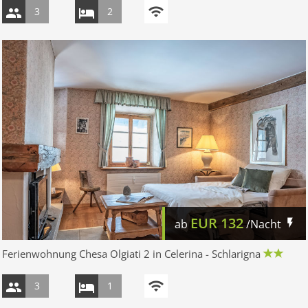
3
2
EUR
132
ab
/Nacht
Ferienwohnung Chesa Olgiati 2 in Celerina - Schlarigna
3
1