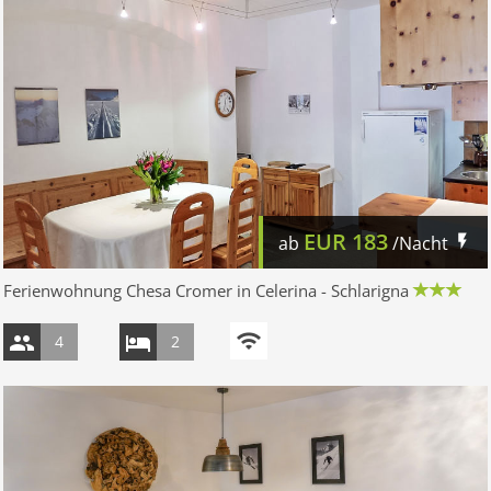
EUR
183
ab
/Nacht
Ferienwohnung Chesa Cromer in Celerina - Schlarigna
4
2