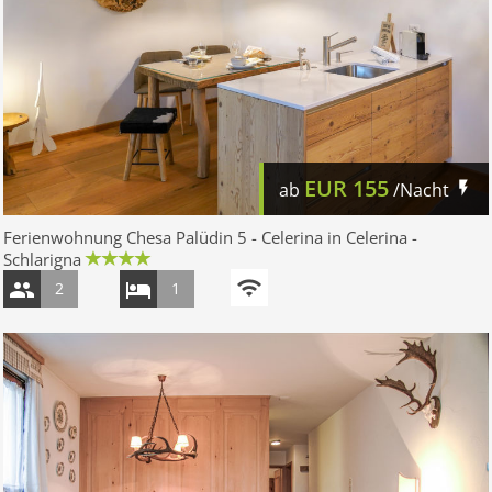
EUR
155
ab
/Nacht
Ferienwohnung Chesa Palüdin 5 - Celerina in Celerina -
Schlarigna
2
1