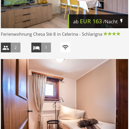
EUR
163
ab
/Nacht
Ferienwohnung Chesa Stè 8 in Celerina - Schlarigna
2
1