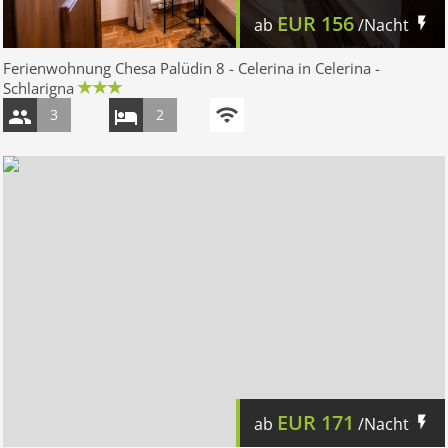
EUR
156
ab
/Nacht
Ferienwohnung Chesa Palüdin 8 - Celerina in Celerina -
Schlarigna
3
2
EUR
171
ab
/Nacht