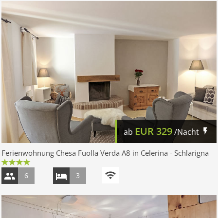
EUR
329
ab
/Nacht
Ferienwohnung Chesa Fuolla Verda A8 in Celerina - Schlarigna
6
3