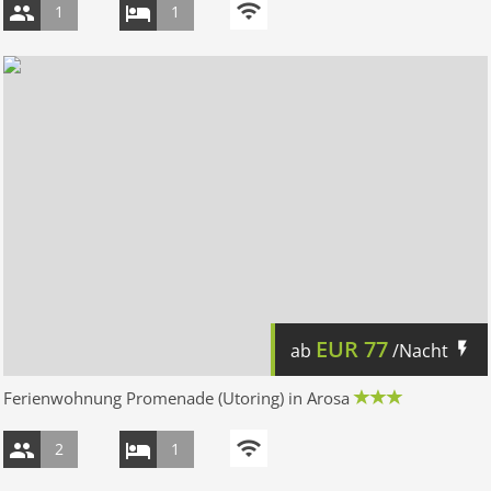
1
1
EUR
77
ab
/Nacht
Ferienwohnung Promenade (Utoring) in Arosa
2
1