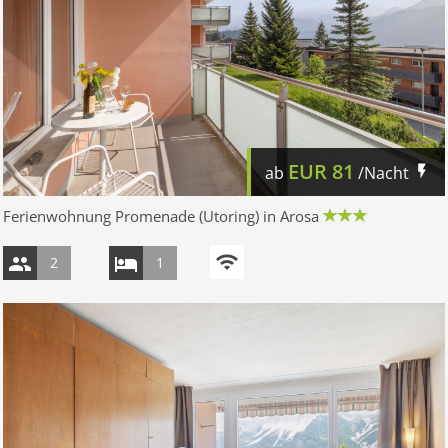
EUR
81
ab
/Nacht
Ferienwohnung Promenade (Utoring) in Arosa
2
1