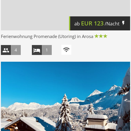
EUR
123
ab
/Nacht
Ferienwohnung Promenade (Utoring) in Arosa
4
1