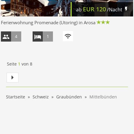
EUR
120
ab
/Nacht
Ferienwohnung Promenade (Utoring) in Arosa
4
1
Seite
1
von
8
Startseite
Schweiz
Graubünden
Mittelbünden