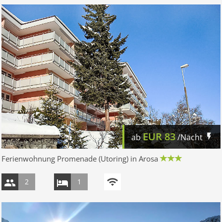
EUR
83
ab
/Nacht
Ferienwohnung Promenade (Utoring) in Arosa
2
1