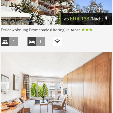
EUR
133
ab
/Nacht
Ferienwohnung Promenade (Utoring) in Arosa
2
1