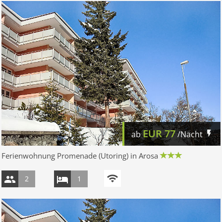
EUR
77
ab
/Nacht
Ferienwohnung Promenade (Utoring) in Arosa
2
1