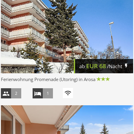
EUR
68
ab
/Nacht
Ferienwohnung Promenade (Utoring) in Arosa
2
1