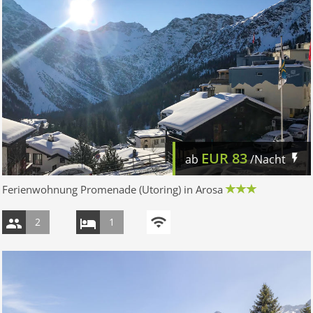
EUR
83
ab
/Nacht
Ferienwohnung Promenade (Utoring) in Arosa
2
1