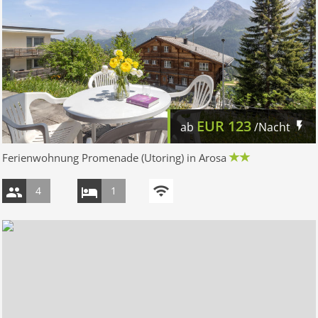
EUR
123
ab
/Nacht
Ferienwohnung Promenade (Utoring) in Arosa
4
1