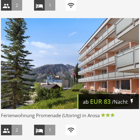
2
1
EUR
83
ab
/Nacht
Ferienwohnung Promenade (Utoring) in Arosa
2
1