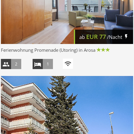
EUR
77
ab
/Nacht
Ferienwohnung Promenade (Utoring) in Arosa
2
1