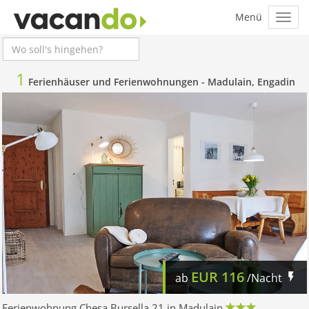
1
Ferienhäuser und Ferienwohnungen -
Madulain, Engadin
EUR
116
ab
/Nacht
Ferienwohnung Chesa Bursella 21 in Madulain