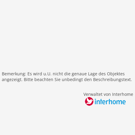
Heizung
Internet
Nichtraucher
Fernseher
internationales TV
W-LAN
Außenbereich
Gartenbereich
Spielplatz
Bemerkung: Es wird u.U. nicht die genaue Lage des Objektes
angezeigt. Bitte beachten Sie unbedingt den Beschreibungstext.
Garten
Parkplatz
Verwaltet von Interhome
Terrasse
Balkon
Freizeit / Sport
Mountainbiking
Golf