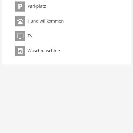
Haustier erlaubt
Parkplatz
Objekt
Hund willkommen
Maximalbelegung 5 Pers.
Wohnfläche 72 m2
TV
Zimmer 3
Schlafzimmer 2
Waschmaschine
Toiletten 2
Badezimmer 1
Ausstattung Küche
Spülmaschine
Backofen/Herd
Innenbereich
Kinderbetten: 1
Wäschetrockner
Waschmaschine