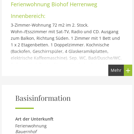
Ferienwohnung
Biohof Herrenweg
Innenbereich:
3-Zimmer-Wohnung 72 m2 im 2. Stock.
Wohn-/Esszimmer mit Sat-TV, Radio und CD. Ausgang
zum Balkon, Richtung Süden. 1 Zimmer mit 1 Bett und
1 x 2 Etagenbetten. 1 Doppelzimmer. Kochnische
(Backofen, Geschirrspüler, 4 Glaskeramikplatten,
elektrische Kaffeemaschine). Sep. WC, Bad/Dusche/WC.
Balkonmöbel. Zur Verfügung: Kinderhochstuhl,
Mehr
Haartrockner. Internet (Wireless LAN, gratis). Bitte
beachten: Nichtraucher-Unterkunft. Maximal 1
Haustier/Hund erlaubt. Eigener Eingang. Hinweis: keine
Firmenbuchungen erlaubt. Buchung nur zu
Basisinformation
touristischen Zwecken.
Gebäude und Außenbereich:
Hinterlehengericht 4 km von Schiltach: Bauernhof
Art der Unterkunft
Biohof Herrenweg. Ausserhalb des Ortes, 3 km vom
Ferienwohnung
Zentrum von Schramberg, alleinstehende, ruhige,
Bauernhof