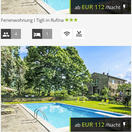
EUR
112
ab
/Nacht
Ferienwohnung I Tigli in Rufina
4
1
EUR
112
ab
/Nacht