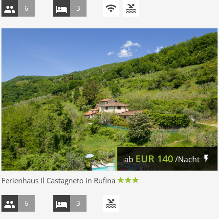
6
3
EUR
140
ab
/Nacht
Ferienhaus Il Castagneto in Rufina
6
3