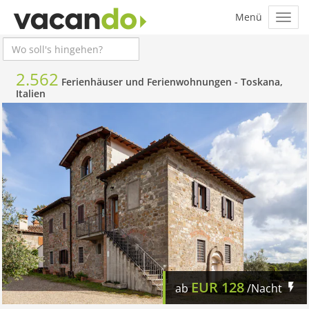
2.562
Ferienhäuser und Ferienwohnungen -
Toskana,
Italien
EUR
128
ab
/Nacht