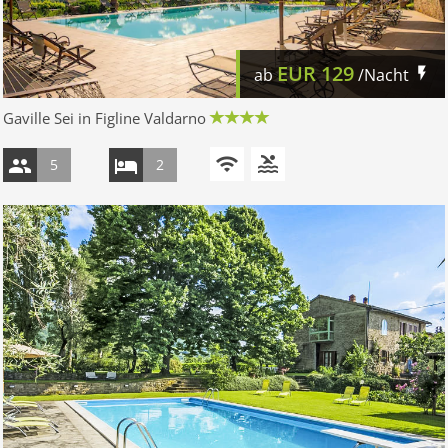
EUR
129
ab
/Nacht
Gaville Sei in Figline Valdarno
5
2