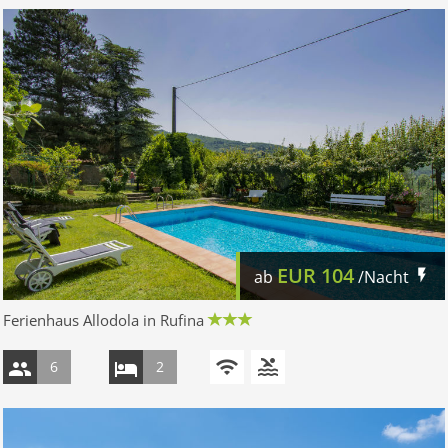
EUR
104
ab
/Nacht
Ferienhaus Allodola in Rufina
6
2