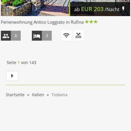
EUR
203
ab
/Nacht
Ferienwohnung Antico Loggiato in Rufina
8
3
Seite
1
von
143
Startseite
Italien
Toskana