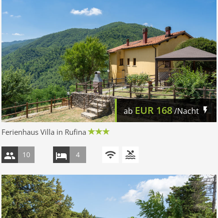
EUR
168
ab
/Nacht
Ferienhaus Villa in Rufina
10
4