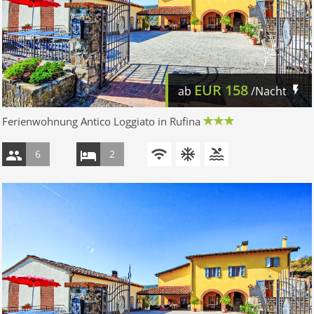
EUR
158
ab
/Nacht
Ferienwohnung Antico Loggiato in Rufina
6
2