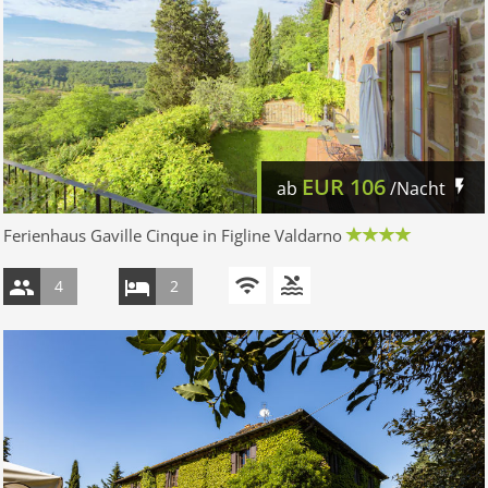
EUR
106
ab
/Nacht
Ferienhaus Gaville Cinque in Figline Valdarno
4
2