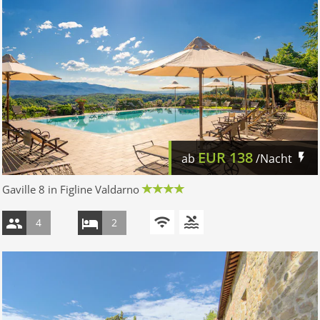
EUR
138
ab
/Nacht
Gaville 8 in Figline Valdarno
4
2