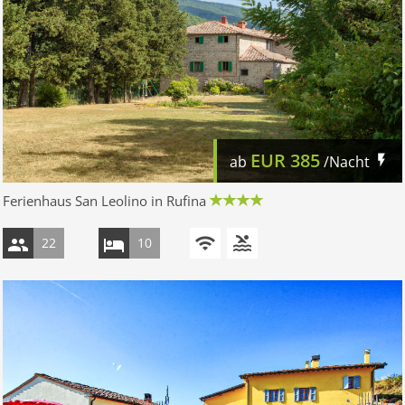
EUR
385
ab
/Nacht
Ferienhaus San Leolino in Rufina
22
10