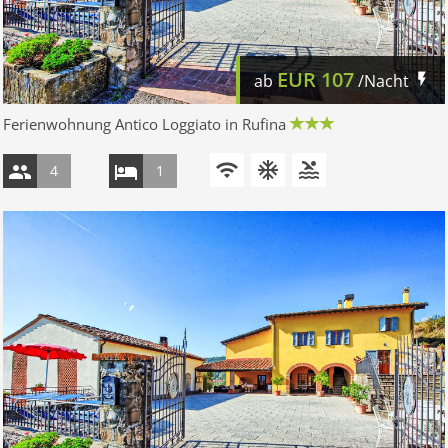
EUR
107
ab
/Nacht
Ferienwohnung Antico Loggiato in Rufina
4
1