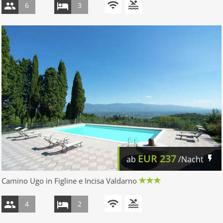
6
3
EUR
237
ab
/Nacht
Camino Ugo in Figline e Incisa Valdarno
4
2