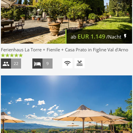
EUR
1.149
ab
/Nacht
Ferienhaus La Torre + Fienile + Casa Prato in Figline Val d'Arno
22
9