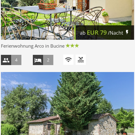
EUR
79
ab
/Nacht
Ferienwohnung Arco in Bucine
4
2