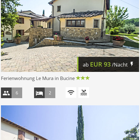
EUR
93
ab
/Nacht
Ferienwohnung Le Mura in Bucine
6
2