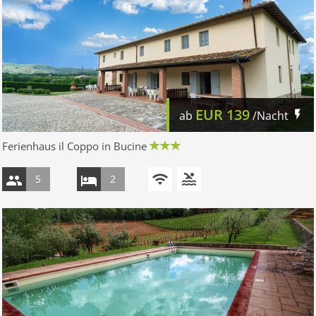
EUR
139
ab
/Nacht
Ferienhaus il Coppo in Bucine
5
2