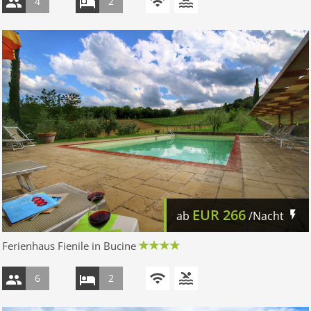
4
2
EUR
266
ab
/Nacht
Ferienhaus Fienile in Bucine
6
2