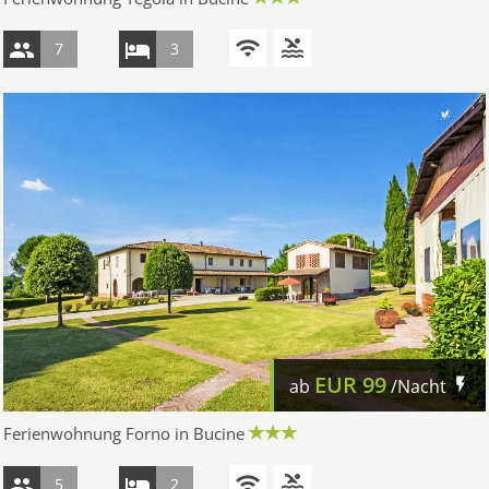
7
3
EUR
99
ab
/Nacht
Ferienwohnung Forno in Bucine
5
2