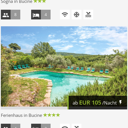
Sogna in Bucine
8
4
EUR
105
ab
/Nacht
Ferienhaus in Bucine