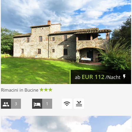
EUR
112
ab
/Nacht
Rimacini in Bucine
3
1