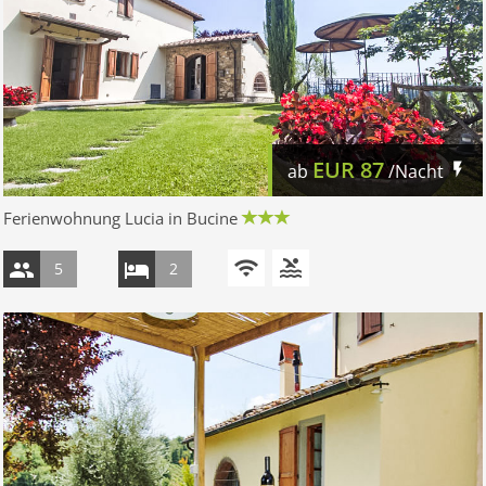
EUR
87
ab
/Nacht
Ferienwohnung Lucia in Bucine
5
2