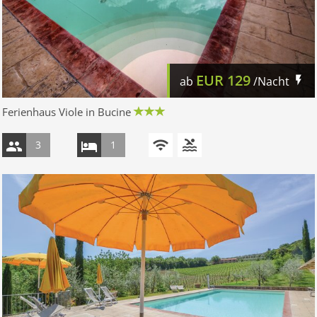
EUR
129
ab
/Nacht
Ferienhaus Viole in Bucine
3
1