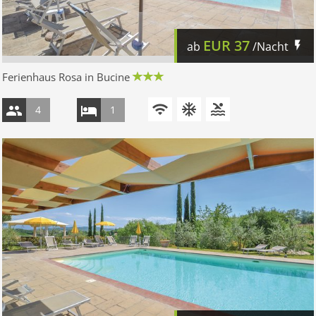
EUR
37
ab
/Nacht
Ferienhaus Rosa in Bucine
4
1