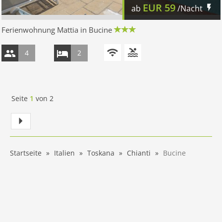
EUR
59
ab
/Nacht
Ferienwohnung Mattia in Bucine
4
2
Seite
1
von
2
Startseite
Italien
Toskana
Chianti
Bucine