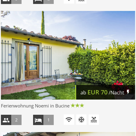
EUR
70
ab
/Nacht
Ferienwohnung Noemi in Bucine
2
1