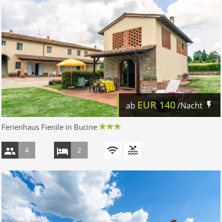
EUR
140
ab
/Nacht
Ferienhaus Fienile in Bucine
4
2