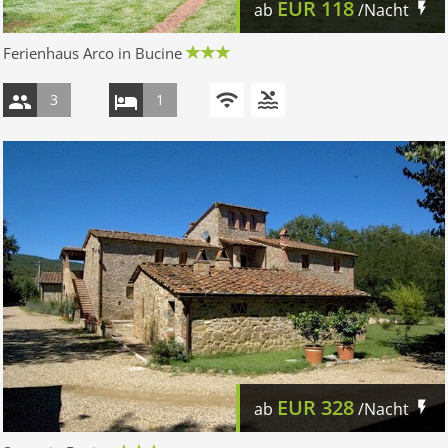
EUR
118
ab
/Nacht
Ferienhaus Arco in Bucine
3
1
EUR
328
ab
/Nacht