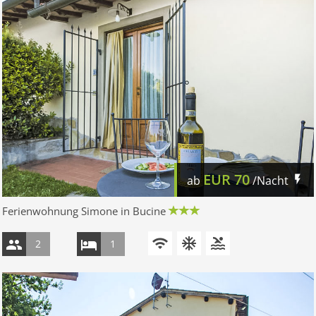
EUR
70
ab
/Nacht
Ferienwohnung Simone in Bucine
2
1