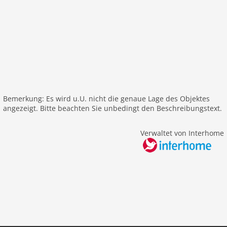
Grill
Umzäuntes Grundstück
Garten
Parkplatz
Freizeit / Sport
Golf
Außenpool
Bemerkung: Es wird u.U. nicht die genaue Lage des Objektes
angezeigt. Bitte beachten Sie unbedingt den Beschreibungstext.
Entfernungen
Stadtzentrum: 3,0 km
Verwaltet von Interhome
See: 39 km
Golf: 25 km
ÖPNV: 3,0 km
Wasser: 39 km
Airport PSA 112 km
Airport FLR 45 km