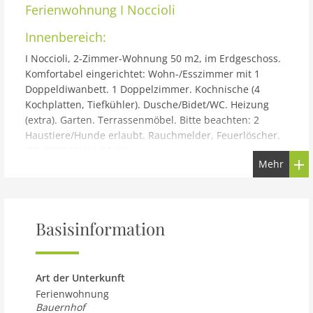
Ferienwohnung
I Noccioli
Innenbereich:
I Noccioli, 2-Zimmer-Wohnung 50 m2, im Erdgeschoss.
Komfortabel eingerichtet: Wohn-/Esszimmer mit 1
Doppeldiwanbett. 1 Doppelzimmer. Kochnische (4
Kochplatten, Tiefkühler). Dusche/Bidet/WC. Heizung
(extra). Garten. Terrassenmöbel. Bitte beachten: 2
Haustiere/Hunde erlaubt. Rauchmelder, Feuerlöscher.
IT048037C2MVLI9BUW
Mehr
Gebäude und Außenbereich:
Poggio a Vico 3 km von Rufina: Steinbesitz, bestehend
aus fünf Wohnungen, von denen drei für Eigentümer
und zwei für den Tourismus zur Verfügung stehen.
Basisinformation
Landsitz 350 m.ü.M., renoviert, umgeben von Bäumen
und Wiesen. 2 Wohnungen im Ferienhaus. 3 km vom
Zentrum von Rufina, 28 km vom Zentrum von Firenze,
Art der Unterkunft
sonnige Lage auf einem Hügel, 39 km vom See, im
Ferienwohnung
Grünen. Zur Mitbenutzung: Park 3 ha, Garten 1 ha
Bauernhof