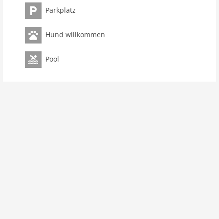
Parkplatz
Zimmer 2
Schlafzimmer 1
Hund willkommen
Toiletten 1
Badezimmer 1
Pool
Pool
Ausstattung Küche
Gefrierschrank
Innenbereich
Dusche
Terrasse
Heizung
Internet
W-LAN
Außenbereich
Gartenbereich