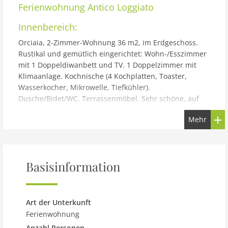
Ferienwohnung
Antico Loggiato
Innenbereich:
Orciaia, 2-Zimmer-Wohnung 36 m2, im Erdgeschoss.
Rustikal und gemütlich eingerichtet: Wohn-/Esszimmer
mit 1 Doppeldiwanbett und TV. 1 Doppelzimmer mit
Klimaanlage. Kochnische (4 Kochplatten, Toaster,
Wasserkocher, Mikrowelle, Tiefkühler).
Dusche/Bidet/WC. Terrassenmöbel. Sehr schöne, auf
die Landschaft. Zur Verfügung: Babybett bis 2 Jahre
Mehr
(extra), Haartrockner. Internet (Wireless LAN, gratis). 1
Haustier/Hund erlaubt. IT048033B5S2NHKPIG
Gebäude und Außenbereich:
Landwirtschaftlicher Betrieb Antico Loggiato, 480
Basisinformation
m.ü.M.. 4 Wohnungen im Ferienhaus. 6 km vom
Zentrum von Rufina, 13 km vom Zentrum von
Pontassieve, 30 km vom Zentrum von Firenze, erhöhte
Art der Unterkunft
Lage auf einem Hügel, im Grünen. Zur Mitbenutzung:
Ferienwohnung
Garten (eingezäunt), Schwimmbad (8 x 4 m, 150 cm tief,
Anzahl Personen