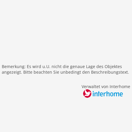
W-LAN
Außenbereich
Grill
Spielplatz
Umzäuntes Grundstück
Garten
Parkplatz
Rezeption
Bemerkung: Es wird u.U. nicht die genaue Lage des Objektes
Freizeit / Sport
angezeigt. Bitte beachten Sie unbedingt den Beschreibungstext.
Tischtennis
Verwaltet von Interhome
Außenpool
Entfernungen
Stadtzentrum: 6,0 km
ÖPNV: 6,0 km
Airport PSA 112 km