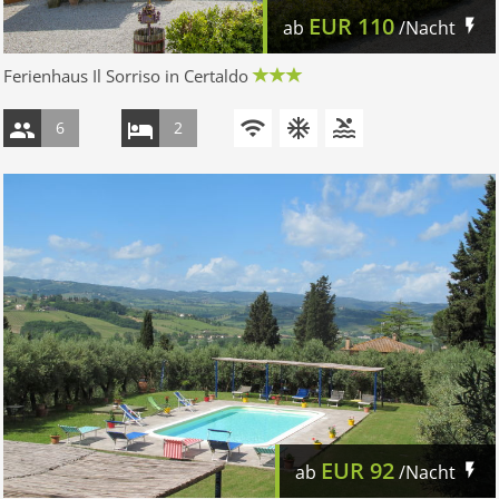
EUR
110
ab
/Nacht
Ferienhaus Il Sorriso in Certaldo
6
2
EUR
92
ab
/Nacht