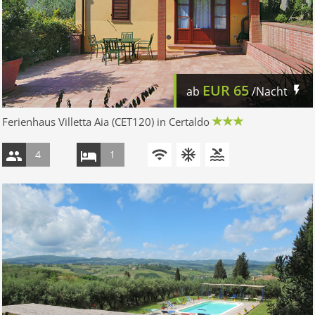
EUR
65
ab
/Nacht
Ferienhaus Villetta Aia (CET120) in Certaldo
4
1