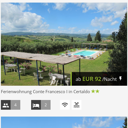
EUR
92
ab
/Nacht
Ferienwohnung Conte Francesco I in Certaldo
4
2