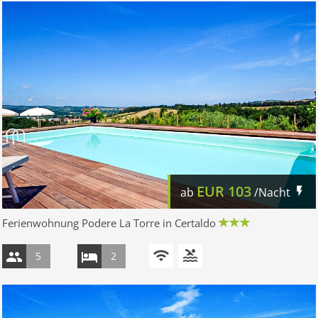
EUR
103
ab
/Nacht
Ferienwohnung Podere La Torre in Certaldo
5
2