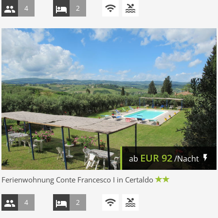
4
2
EUR
92
ab
/Nacht
Ferienwohnung Conte Francesco I in Certaldo
4
2