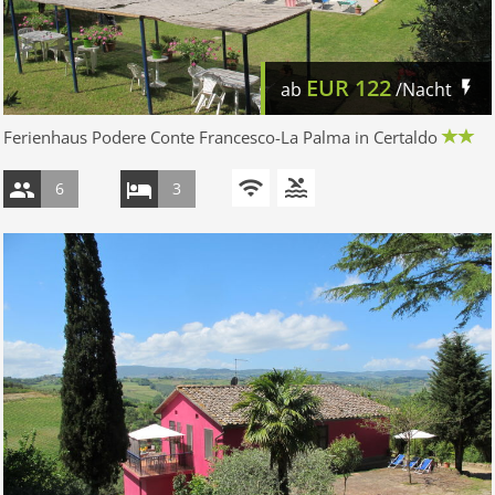
EUR
122
ab
/Nacht
Ferienhaus Podere Conte Francesco-La Palma in Certaldo
6
3