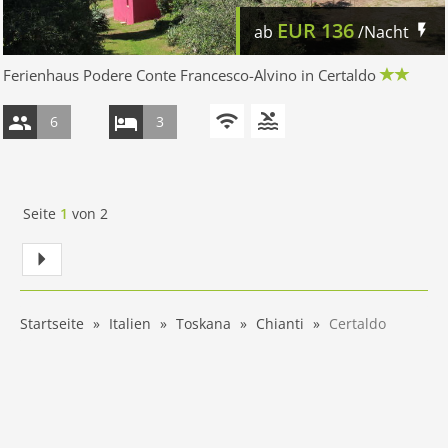
EUR
136
ab
/Nacht
Ferienhaus Podere Conte Francesco-Alvino in Certaldo
6
3
Seite
1
von
2
Startseite
Italien
Toskana
Chianti
Certaldo