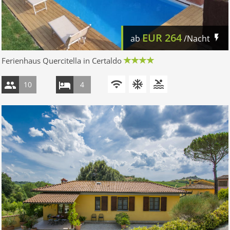
EUR
264
ab
/Nacht
Ferienhaus Quercitella in Certaldo
10
4