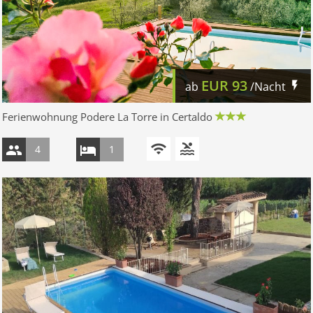
EUR
93
ab
/Nacht
Ferienwohnung Podere La Torre in Certaldo
4
1