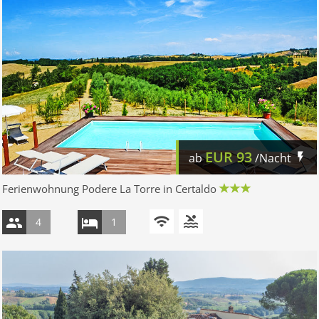
EUR
93
ab
/Nacht
Ferienwohnung Podere La Torre in Certaldo
4
1