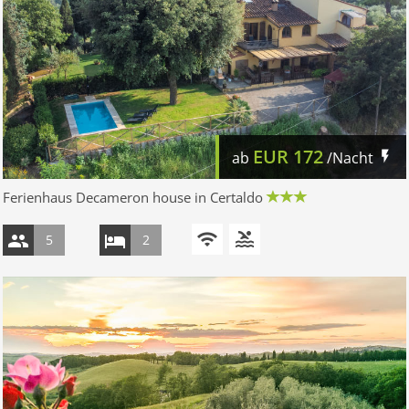
EUR
172
ab
/Nacht
Ferienhaus Decameron house in Certaldo
5
2