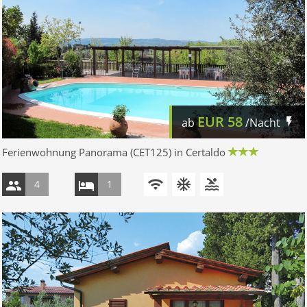
EUR
58
ab
/Nacht
Ferienwohnung Panorama (CET125) in Certaldo
4
1