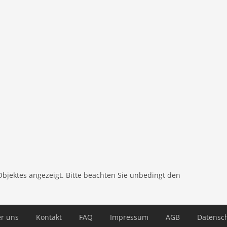
hplatte (Gas), Kaffeemaschine, Backofen, Mikrowelle,
Bidet
tzung mit anderen Gästen), Trockner (gegen Gebühr),
mit anderen Gästen), Waschmaschine (gegen Gebühr),
g), Terrasse (40 m2), Garten (Gemeinschaftliche Nutzung
möbel, Grill, Parkplatz, Pool (Gemeinschaftliche
Pool (geöffnet von Apr bis einschließlich Okt),
 Gebühr), Fahrräder verfügbar (auf Anfrage)
Objektes angezeigt. Bitte beachten Sie unbedingt den
r uns
Kontakt
FAQ
Impressum
AGB
Datensc