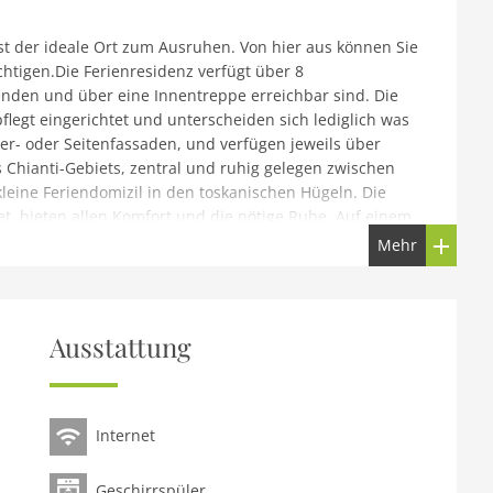
ist der ideale Ort zum Ausruhen. Von hier aus können Sie
htigen.Die Ferienresidenz verfügt über 8
inden und über eine Innentreppe erreichbar sind. Die
legt eingerichtet und unterscheiden sich lediglich was
rder- oder Seitenfassaden, und verfügen jeweils über
Chianti-Gebiets, zentral und ruhig gelegen zwischen
kleine Feriendomizil in den toskanischen Hügeln. Die
et, bieten allen Komfort und die nötige Ruhe. Auf einem
orffeste und Konzerte veranstaltet. Die Unterkunft ist
Mehr
ige, sehenswerte Städte und Gebiete der Toskana: Greve
a und Arezzo (54 km). Ein Reitstall ist weniger als 2 km
 und Besichtigungen zu organisieren: romanische alte
n, Weinproben und andere kulinarische Proben bei
Ausstattung
 (Bildhauerei, Töpfern etc.) und auch Frühstück.
he(Kochplatte(4 Kochplatten, Gas), Kaffeemaschine,
Internet
r(Waschbecken, Toilette))In der 1. Etage:
lbett, Einzelbett), Badezimmer(Dusche, Waschbecken,
Geschirrspüler