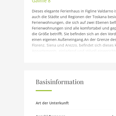
Gaville 8
Dieses elegante Ferienhaus in Figline Valdarno 
auch die Städte und Regionen der Toskana besic
Ferienwohnungen, die sich auf zwei Ebenen bef
Ferienwohnungen sind alle komfortabel und gepf
die Größe betrifft. Sie befinden sich an den Vo
einen eigenen Außeneingang.An der Grenze des 
Florenz, Siena und Arezzo, befindet sich dieses 
Appartements, einladend und stilvoll eingericht
benachbarten Platz werden regelmäßig typische D
der ideale Ausgangspunkt für Ausflüge in wicht
in Chianti (16 km entfernt), Florenz (39 km), Sien
entfernt.Auf Anfrage: Möglichkeit, um Ausflüge
Kirchen (Pievi Romaniche), alte Etruschi Route
Basisinformation
bekannten toskanischen Bauernhöfen, Kunstkurse
Hinweis: Ferienhaus in Figline Valdarno
Parterre: (Wohnzimmer(TV(Satellit)), offene Küc
Art der Unterkunft
Backofen, Mikrowelle, Spülmaschine), Badezimme
(Schlafzimmer(Doppelbett), Schlafzimmer(Einze