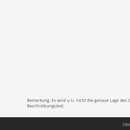
offene Küche:
Kochplatte (4 Kochplatten), Koc
Spülmaschine
Badezimmer:
Waschbecken, Toilette
In der 1. Etage:
Schlafzimmer:
Doppelbett
Schlafzimmer:
Einzelbett, Einzelbett
Badezimmer:
Dusche, Waschbecken, Toilette, 
Allgemeines:
Allgemeines:
Trockner (Gemeinschaftliche Nu
Waschmaschine (Gemeinschaftliche Nutzung 
Heizung (Zentral), Terrasse (alleinige Nutzun
mit anderen Gästen), Garten (umzäunt), Garten
Nutzung mit anderen Gästen), Pool (13 x 7 m.), 
Tischtennisplatte, Fahrräder verfügbar (gegen
Bemerkung: Es wird u.U. nicht die genaue Lage des 
Beschreibungstext.
Entfernungen
See:
5000 m
Nahverkehr:
7000 m
Übe