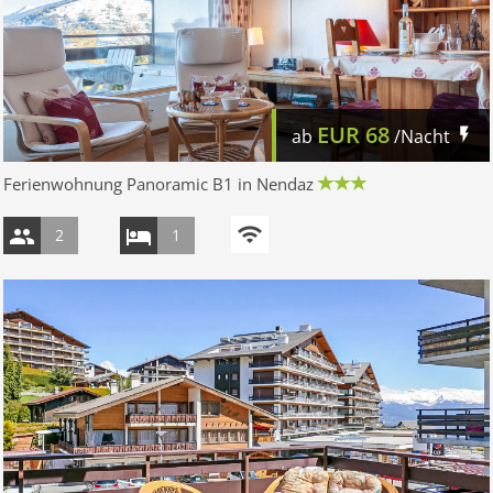
EUR
68
ab
/Nacht
Ferienwohnung Panoramic B1 in Nendaz
2
1