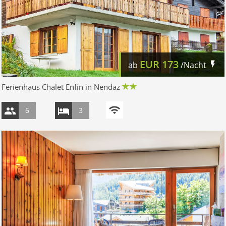
EUR
173
ab
/Nacht
Ferienhaus Chalet Enfin in Nendaz
6
3