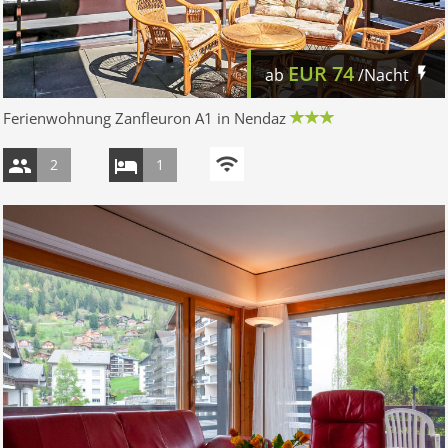
EUR
74
ab
/Nacht
Ferienwohnung Zanfleuron A1 in Nendaz
2
1