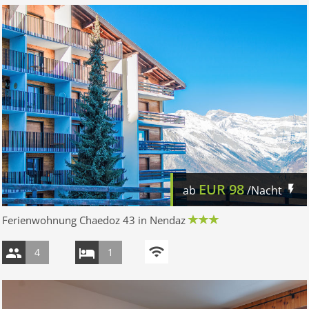
EUR
98
ab
/Nacht
Ferienwohnung Chaedoz 43 in Nendaz
4
1