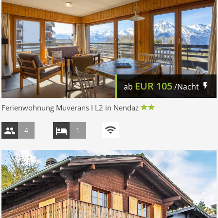
EUR
105
ab
/Nacht
Ferienwohnung Muverans I L2 in Nendaz
4
1