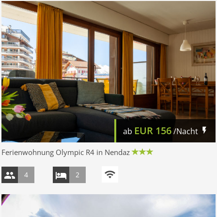
EUR
156
ab
/Nacht
Ferienwohnung Olympic R4 in Nendaz
4
2