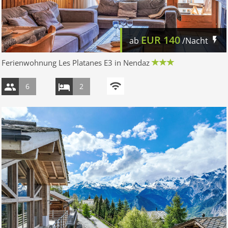
EUR
140
ab
/Nacht
Ferienwohnung Les Platanes E3 in Nendaz
6
2