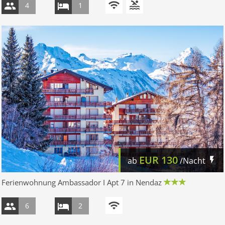
4
1
EUR
130
ab
/Nacht
Ferienwohnung Ambassador I Apt 7 in Nendaz
6
2