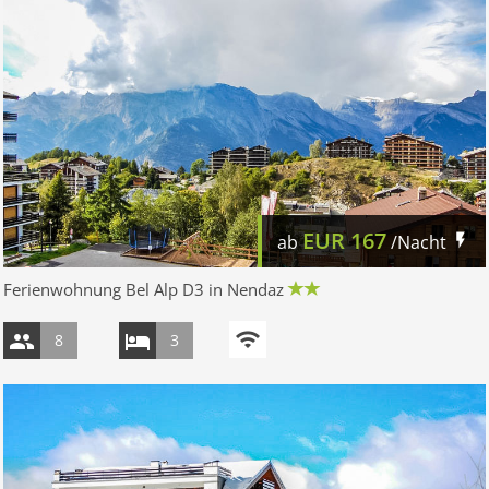
EUR
167
ab
/Nacht
Ferienwohnung Bel Alp D3 in Nendaz
8
3