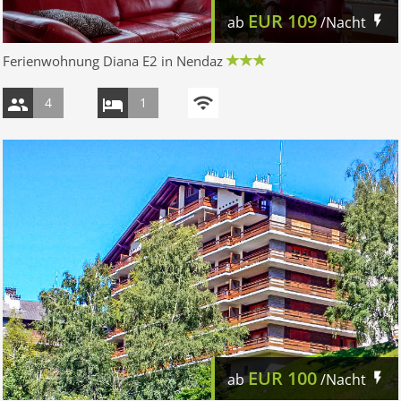
EUR
109
ab
/Nacht
Ferienwohnung Diana E2 in Nendaz
4
1
EUR
100
ab
/Nacht