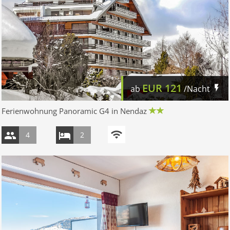
EUR
121
ab
/Nacht
Ferienwohnung Panoramic G4 in Nendaz
4
2