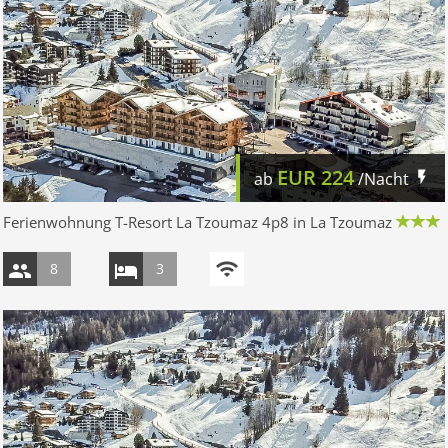
EUR
224
ab
/Nacht
Ferienwohnung T-Resort La Tzoumaz 4p8 in La Tzoumaz
8
3