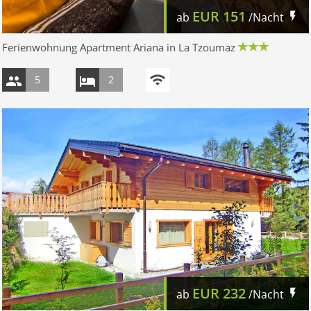
EUR
151
ab
/Nacht
Ferienwohnung Apartment Ariana in La Tzoumaz
5
2
EUR
232
ab
/Nacht