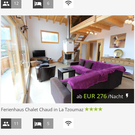
12
6
EUR
276
ab
/Nacht
Ferienhaus Chalet Chaud in La Tzoumaz
11
5