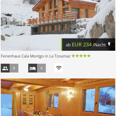
EUR
234
ab
/Nacht
Ferienhaus Cala Montgo in La Tzoumaz
8
4