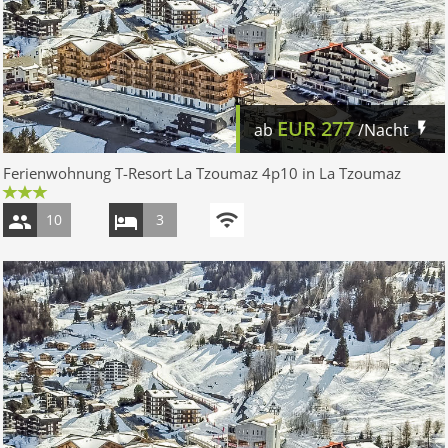
EUR
277
ab
/Nacht
Ferienwohnung T-Resort La Tzoumaz 4p10 in La Tzoumaz
10
3