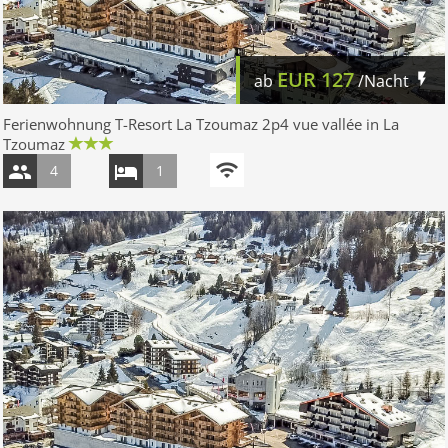
EUR
127
ab
/Nacht
Ferienwohnung T-Resort La Tzoumaz 2p4 vue vallée in La
Tzoumaz
4
1