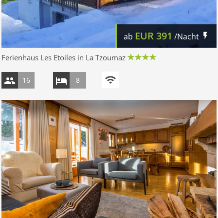
EUR
391
ab
/Nacht
Ferienhaus Les Etoiles in La Tzoumaz
16
8