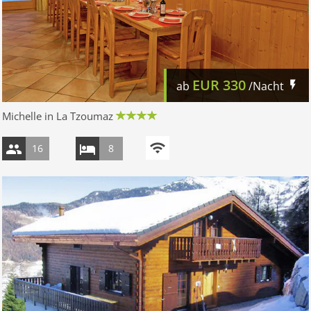
EUR
330
ab
/Nacht
Michelle in La Tzoumaz
16
8