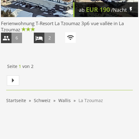
EUR
190
ab
/Nacht
Ferienwohnung T-Resort La Tzoumaz 3p6 vue vallée in La
Tzoumaz
6
2
Seite
1
von
2
Startseite
Schweiz
Wallis
La Tzoumaz