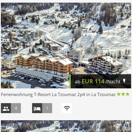
EUR
114
ab
/Nacht
Ferienwohnung T-Resort La Tzoumaz 2p4 in La Tzoumaz
4
1