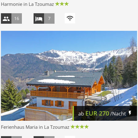
Harmonie in La Tzoumaz
16
7
EUR
270
ab
/Nacht
Ferienhaus Maria in La Tzoumaz