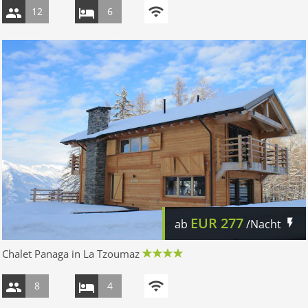
12
6
EUR
277
ab
/Nacht
Chalet Panaga in La Tzoumaz
8
4