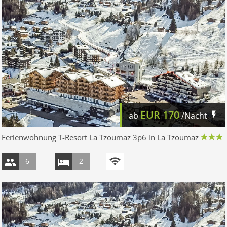
EUR
170
ab
/Nacht
Ferienwohnung T-Resort La Tzoumaz 3p6 in La Tzoumaz
6
2