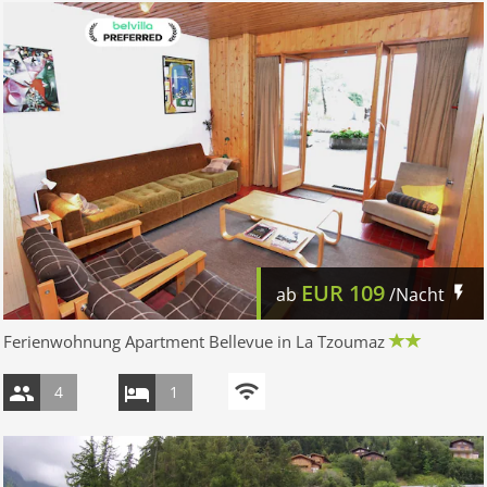
EUR
109
ab
/Nacht
Ferienwohnung Apartment Bellevue in La Tzoumaz
4
1