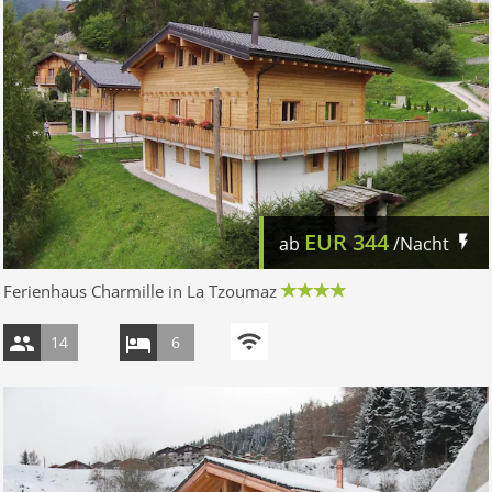
EUR
344
ab
/Nacht
Ferienhaus Charmille in La Tzoumaz
14
6