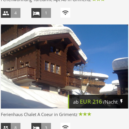
4
1
EUR
216
ab
/Nacht
Ferienhaus Chalet A Coeur in Grimentz
8
3