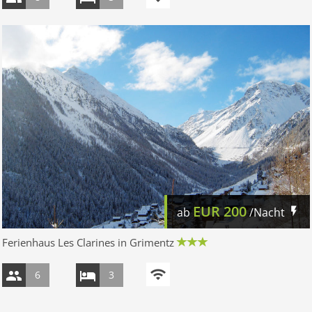
EUR
200
ab
/Nacht
Ferienhaus Les Clarines in Grimentz
6
3