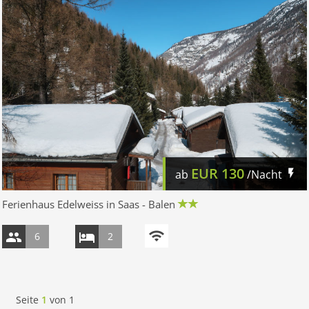
EUR
130
ab
/Nacht
Ferienhaus Edelweiss in Saas - Balen
6
2
Seite
1
von
1