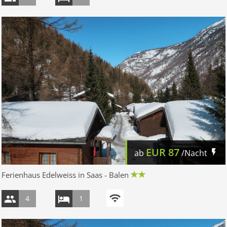
EUR
87
ab
/Nacht
Ferienhaus Edelweiss in Saas - Balen
4
1