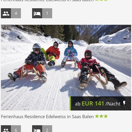
4
1
EUR
141
ab
/Nacht
Ferienhaus Residence Edelweiss in Saas Balen
6
2