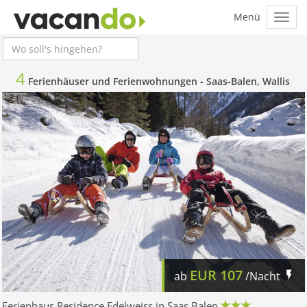
4
Ferienhäuser und Ferienwohnungen -
Saas-Balen, Wallis
EUR
107
ab
/Nacht
Ferienhaus Residence Edelweiss in Saas Balen