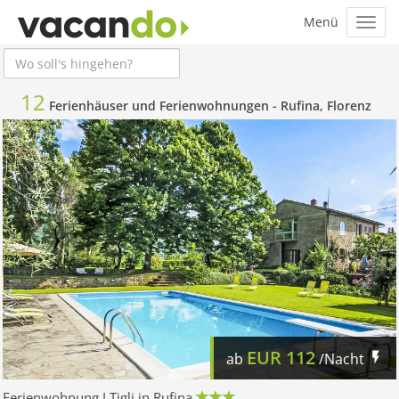
12
Ferienhäuser und Ferienwohnungen -
Rufina, Florenz
EUR
112
ab
/Nacht
Ferienwohnung I Tigli in Rufina