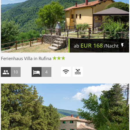
EUR
168
ab
/Nacht
Ferienhaus Villa in Rufina
10
4