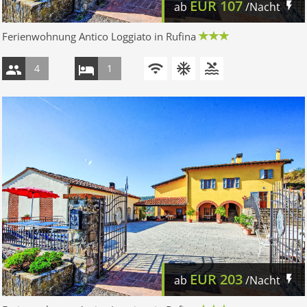
EUR
107
ab
/Nacht
Ferienwohnung Antico Loggiato in Rufina
4
1
EUR
203
ab
/Nacht