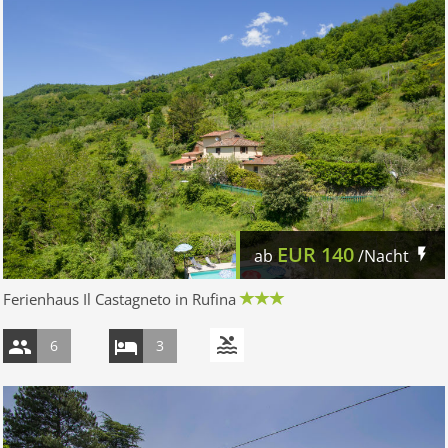
EUR
140
ab
/Nacht
Ferienhaus Il Castagneto in Rufina
6
3