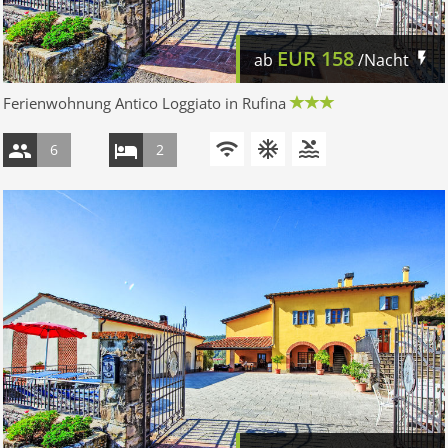
EUR
158
ab
/Nacht
Ferienwohnung Antico Loggiato in Rufina
6
2