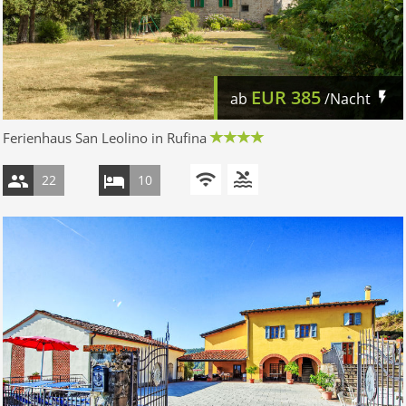
EUR
385
ab
/Nacht
Ferienhaus San Leolino in Rufina
22
10