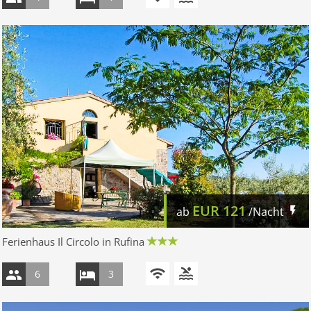
EUR
121
ab
/Nacht
Ferienhaus Il Circolo in Rufina
6
3