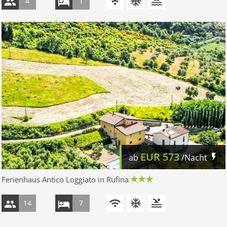
4
1
EUR
573
ab
/Nacht
Ferienhaus Antico Loggiato in Rufina
14
7