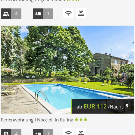
4
1
EUR
112
ab
/Nacht
Ferienwohnung I Noccioli in Rufina
4
1