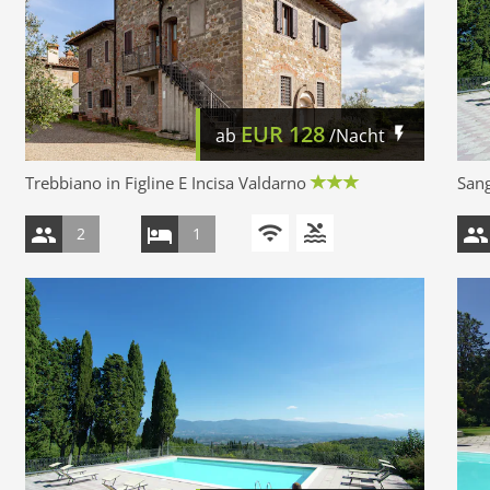
EUR
128
ab
/Nacht
Trebbiano in Figline E Incisa Valdarno
Sang
2
1