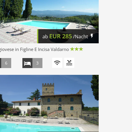
EUR
285
ab
/Nacht
iovese in Figline E Incisa Valdarno
6
3