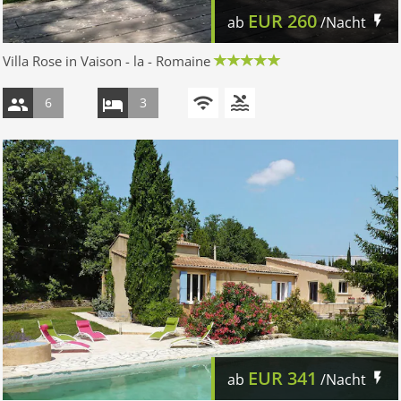
EUR
260
ab
/Nacht
Villa Rose in Vaison - la - Romaine
6
3
EUR
341
ab
/Nacht