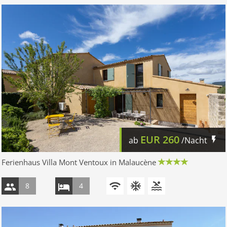
EUR
260
ab
/Nacht
Ferienhaus Villa Mont Ventoux in Malaucène
8
4