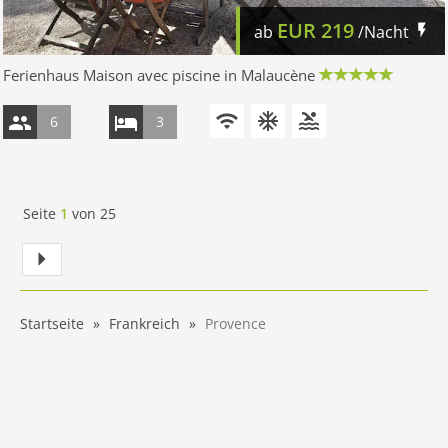
EUR
219
ab
/Nacht
Ferienhaus Maison avec piscine in Malaucène
6
3
Seite
1
von
25
Startseite
Frankreich
Provence