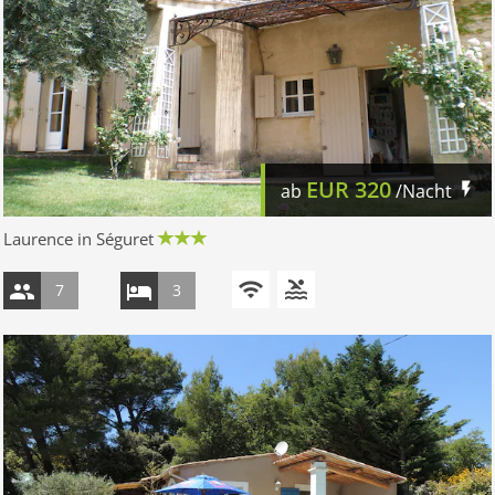
EUR
320
ab
/Nacht
Laurence in Séguret
7
3