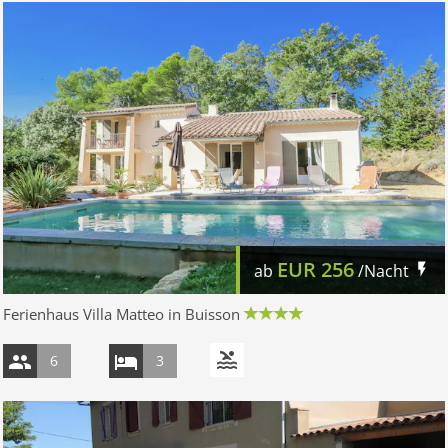
EUR
256
ab
/Nacht
Ferienhaus Villa Matteo in Buisson
6
3