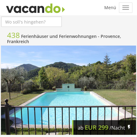
438
Ferienhäuser und Ferienwohnungen -
Provence,
Frankreich
EUR
299
ab
/Nacht