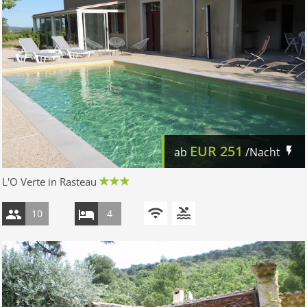
EUR
251
ab
/Nacht
L'O Verte in Rasteau
10
4