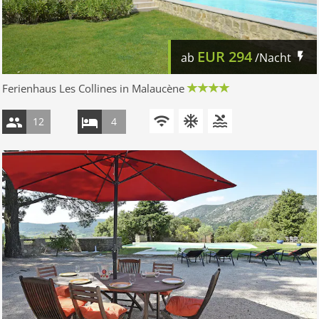
EUR
294
ab
/Nacht
Ferienhaus Les Collines in Malaucène
12
4