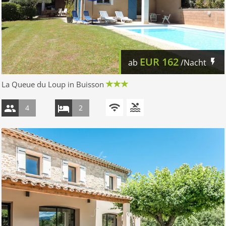
EUR
162
ab
/Nacht
La Queue du Loup in Buisson
4
2