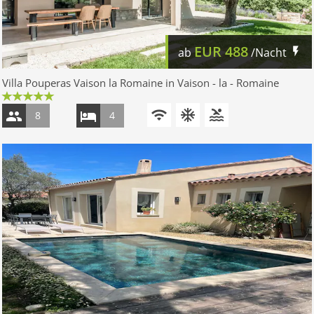
EUR
488
ab
/Nacht
Villa Pouperas Vaison la Romaine in Vaison - la - Romaine
8
4