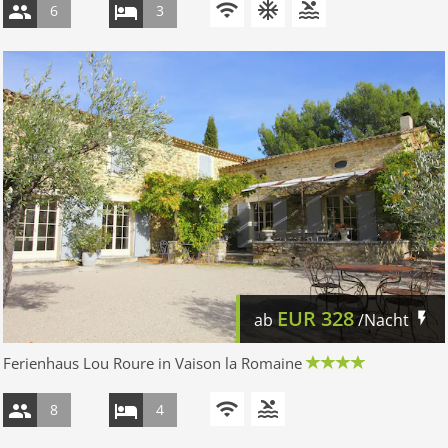
6
3
EUR
328
ab
/Nacht
Ferienhaus Lou Roure in Vaison la Romaine
8
4