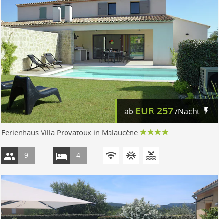
EUR
257
ab
/Nacht
Ferienhaus Villa Provatoux in Malaucène
9
4