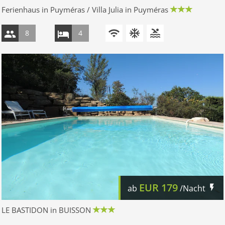
Ferienhaus in Puyméras / Villa Julia in Puyméras
8
4
EUR
179
ab
/Nacht
LE BASTIDON in BUISSON