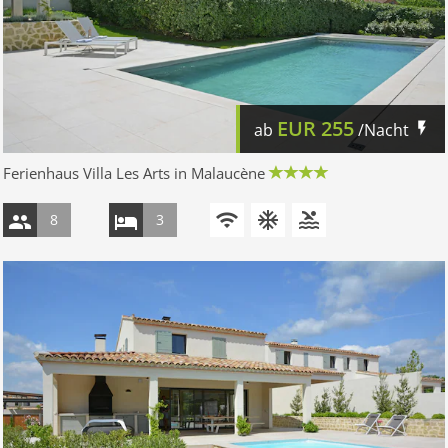
EUR
255
ab
/Nacht
Ferienhaus Villa Les Arts in Malaucène
8
3