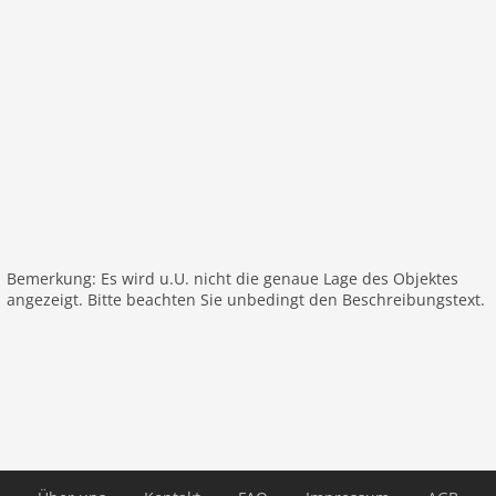
In der 1. Etage:
Schlafzimmer:
Doppelbett
Schlafzimmer:
Doppelbett
Schlafzimmer:
Doppelbett oder 2 Einzelbetten
Badezimmer:
Dusche, Waschbecken
Badezimmer:
Dusche, Waschbecken
Toilette
Allgemeines:
Klimaanlage
Allgemeines:
Bemerkung: Es wird u.U. nicht die genaue Lage des Objektes
angezeigt. Bitte beachten Sie unbedingt den Beschreibungstext.
Allgemeines:
Babybett, Terrasse (alleinige Nutzung),
Terrasse (25 m2), Garten (umzäunt), Garten (3000
m2), Gartenmöbel, Liegen, Grill (Gas), Pool (alleinige
Nutzung), Pool (erwärmt), Pool (10 x 4 m.), Pool
(geöffnet von 1/2 Apr bis einschließlich 1/2 Okt),
Tischtennisplatte
Entfernungen
See:
21,9 km