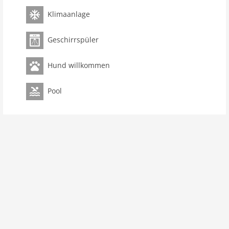
Wohnfläche 200 m2
Klimaanlage
Zimmer 6
Geschirrspüler
Schlafzimmer 4
Toiletten 3
Hund willkommen
Badezimmer 3
Parterre:
Pool
Wohnzimmer:
TV, Sitzecke
Esszimmer:
Esstisch (10 Personen)
Küche:
Wasserkocher, Toaster, Dunstabzugshaube,
Kaffeemaschine, Backofen, Mikrowelle,
Spülmaschine, Kühlschrank
Schlafzimmer:
Doppelbett (160 x 190 cm)
Badezimmer:
Badewanne, Dusche
Toilette
Toilette
Allgemeines:
Klimaanlage