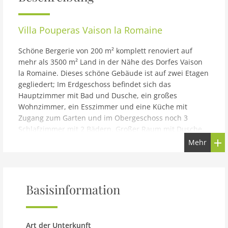
Villa Pouperas Vaison la Romaine
Schöne Bergerie von 200 m² komplett renoviert auf
mehr als 3500 m² Land in der Nähe des Dorfes Vaison
la Romaine. Dieses schöne Gebäude ist auf zwei Etagen
gegliedert; Im Erdgeschoss befindet sich das
Hauptzimmer mit Bad und Dusche, ein großes
Wohnzimmer, ein Esszimmer und eine Küche mit
Zugang zum Garten und im Obergeschoss noch 3
Schlafzimmer mit 2 Bädern. Großer Raum mit Dusche
und Poolhaus für den beheizten (15. April - 15 Oktober)
Mehr
infinty-Pool von 10 x 4 m. Sie finden den Charme des
Alten und den Komfort einer ordentlichen,
zeitgemäßen Renovierung. Ein Urlaub von Qualität und
Ruhe!
Basisinformation
Hinweis: Schöne Villa mit privatem Pool
Parterre: (Wohnzimmer(TV, Sitzecke),
Art der Unterkunft