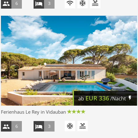
6
3
EUR
336
ab
/Nacht
Ferienhaus Le Rey in Vidauban
6
3