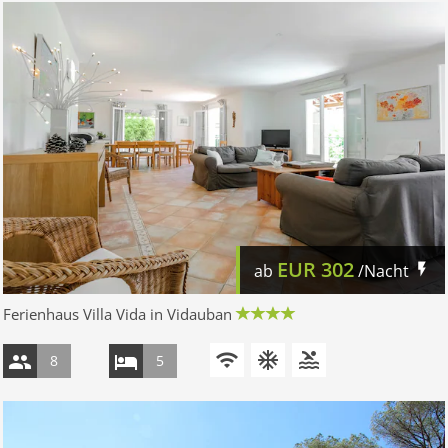
EUR
302
ab
/Nacht
Ferienhaus Villa Vida in Vidauban
8
5