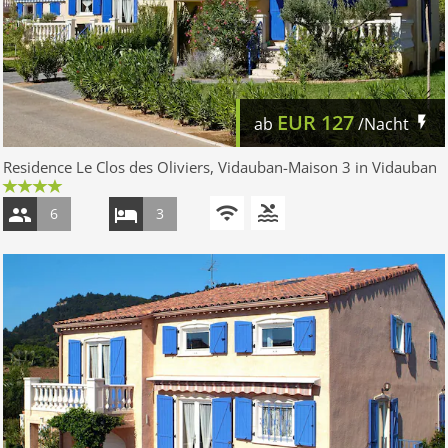
EUR
127
ab
/Nacht
Residence Le Clos des Oliviers, Vidauban-Maison 3 in Vidauban
6
3