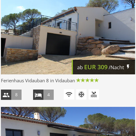
EUR
309
ab
/Nacht
Ferienhaus Vidauban 8 in Vidauban
8
4