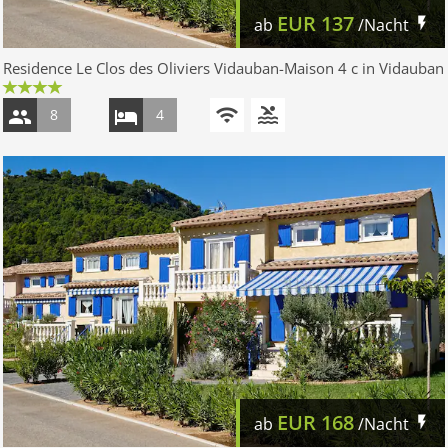
EUR
137
ab
/Nacht
Residence Le Clos des Oliviers Vidauban-Maison 4 c in Vidauban
8
4
EUR
168
ab
/Nacht