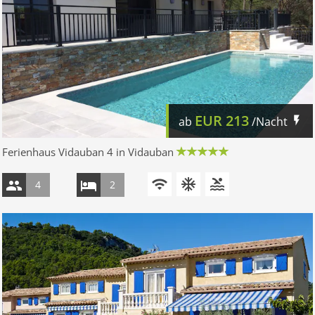
EUR
213
ab
/Nacht
Ferienhaus Vidauban 4 in Vidauban
4
2