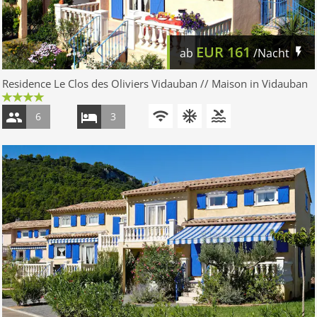
EUR
161
ab
/Nacht
Residence Le Clos des Oliviers Vidauban // Maison in Vidauban
6
3