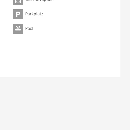
Parkplatz
Pool
d (Ceranfeld), Backofen, Mikrowelle, Spülmaschine,
bett (90 x 190 cm)
bett (90 x 190 cm)