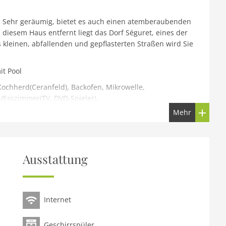
. Sehr geräumig, bietet es auch einen atemberaubenden
iesem Haus entfernt liegt das Dorf Séguret, eines der
 kleinen, abfallenden und gepflasterten Straßen wird Sie
it Pool
Kochherd(Ceranfeld), Backofen, Mikrowelle,
/Esszimmer(TV, DVD-Spieler),
immer(Einzelbett(90 x 190 cm), Einzelbett(90 x 190 cm)),
Mehr
(90 x 190 cm)), Kinderzimmer(Einzelbett(70 x 170 cm)),
Dusche, Waschbecken), Toilette(Toilette),
000 m2), Grill, Parkplatz, Liegestühle, Sonnenschirm,
Ausstattung
Internet
Geschirrspüler