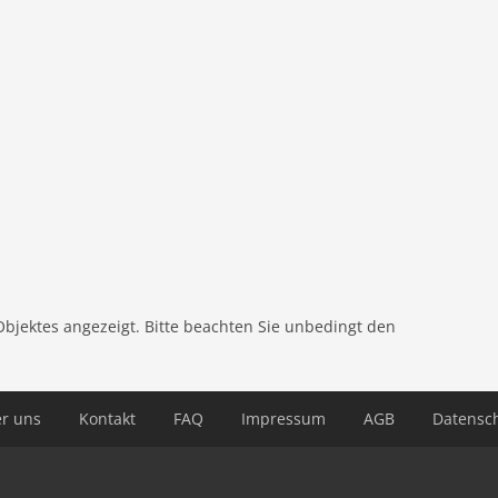
, Parkplatz, Liegestühle, Sonnenschirm, Pool (alleinige
Objektes angezeigt. Bitte beachten Sie unbedingt den
r uns
Kontakt
FAQ
Impressum
AGB
Datensc