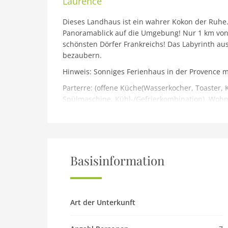
Laurence
Dieses Landhaus ist ein wahrer Kokon der Ruhe
Panoramablick auf die Umgebung! Nur 1 km von d
schönsten Dörfer Frankreichs! Das Labyrinth aus
bezaubern.
Hinweis: Sonniges Ferienhaus in der Provence m
Parterre: (offene Küche(Wasserkocher, Toaster, 
Spülmaschine, Kühl-/Gefrierkombination), Wohn
Schlafzimmer(Doppelbett(160 x 200 cm)), Schlafz
Schlafzimmer(Einzelbett(90 x 190 cm), Einzelbett
Badezimmer(Dusche, Waschbecken), Badezimmer(
Toilette(Toilette), Waschraum)Terrasse, Garten(5
Pool(alleinige Nutzung, 11 x 6 m.), Gartenlounge
Basisinformation
Haustier
Haustier nicht erlaubt
Art der Unterkunft
Objekt
Maximalbelegung 7 Pers.