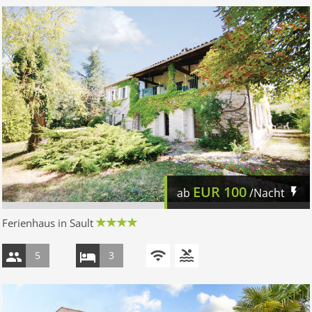
EUR
100
ab
/Nacht
Ferienhaus in Sault
5
3