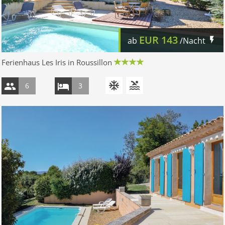
EUR
143
ab
/Nacht
Ferienhaus Les Iris in Roussillon
6
3