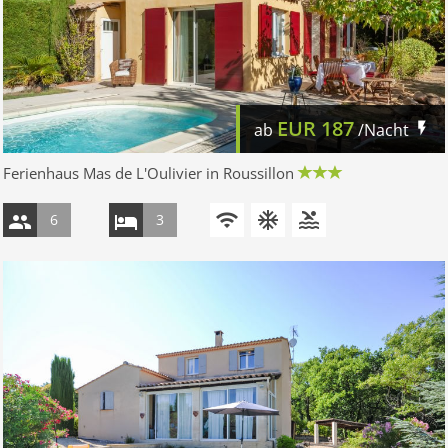
EUR
187
ab
/Nacht
Ferienhaus Mas de L'Oulivier in Roussillon
6
3