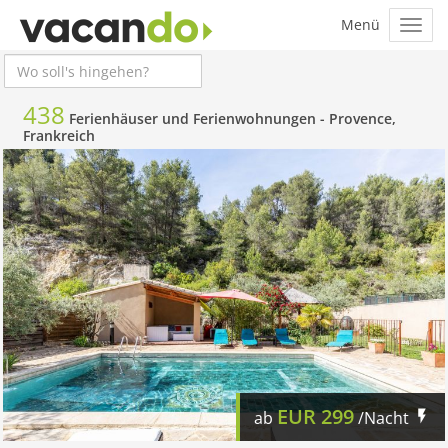
438
Ferienhäuser und Ferienwohnungen -
Provence,
Frankreich
EUR
299
ab
/Nacht