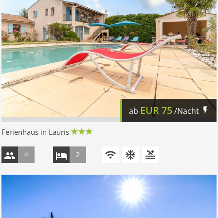
EUR
75
ab
/Nacht
Ferienhaus in Lauris
4
2