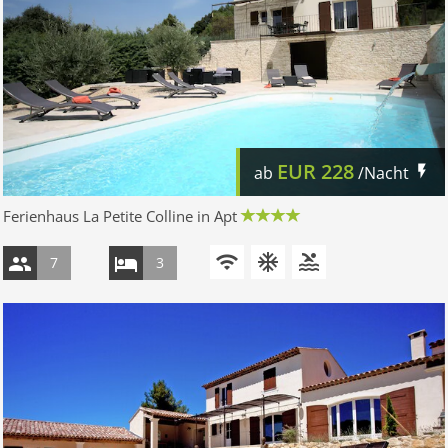
EUR
228
ab
/Nacht
Ferienhaus La Petite Colline in Apt
7
3