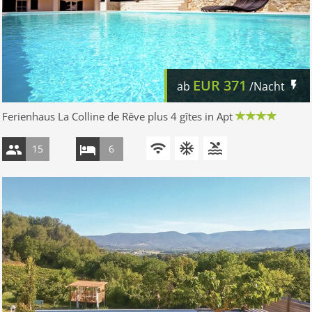
EUR
371
ab
/Nacht
Ferienhaus La Colline de Rêve plus 4 gîtes in Apt
15
6