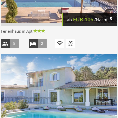
EUR
106
ab
/Nacht
Ferienhaus in Apt
5
2