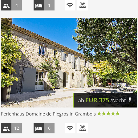
4
1
EUR
375
ab
/Nacht
Ferienhaus Domaine de Piegros in Grambois
12
6