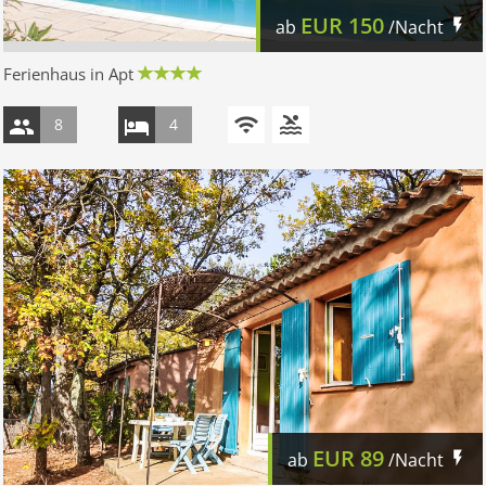
EUR
150
ab
/Nacht
Ferienhaus in Apt
8
4
EUR
89
ab
/Nacht