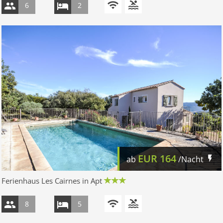
6
2
EUR
164
ab
/Nacht
Ferienhaus Les Cairnes in Apt
8
5