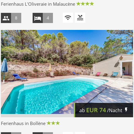
Ferienhaus L'Oliveraie in Malaucène
8
4
EUR
74
ab
/Nacht
Ferienhaus in Bollène