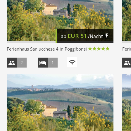
EUR
51
ab
/Nacht
Ferienhaus Sanlucchese 4 in Poggibonsi
Feri
2
1