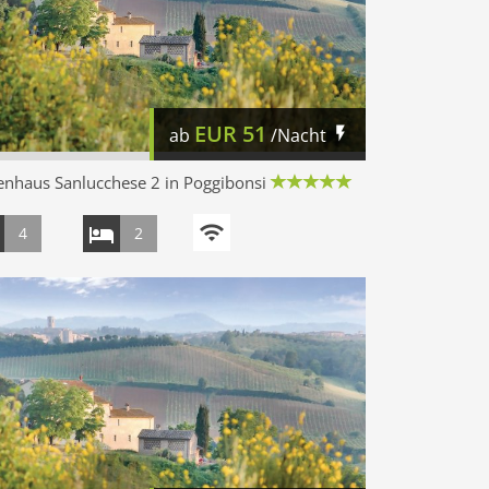
EUR
51
ab
/Nacht
enhaus Sanlucchese 2 in Poggibonsi
4
2