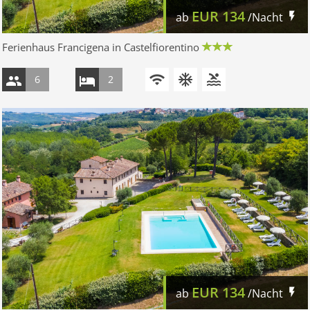
EUR
134
ab
/Nacht
Ferienhaus Francigena in Castelfiorentino
6
2
EUR
134
ab
/Nacht