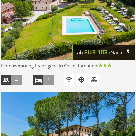
EUR
103
ab
/Nacht
Ferienwohnung Francigena in Castelfiorentino
4
1