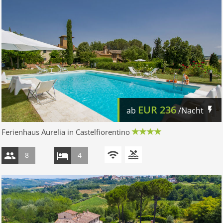
EUR
236
ab
/Nacht
Ferienhaus Aurelia in Castelfiorentino
8
4