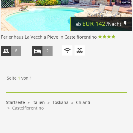
EUR
142
ab
/Nacht
Ferienhaus La Vecchia Pieve in Castelfiorentino
6
2
Seite
1
von
1
Startseite
Italien
Toskana
Chianti
Castelfiorentino