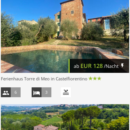
EUR
128
ab
/Nacht
Ferienhaus Torre di Meo in Castelfiorentino
6
3