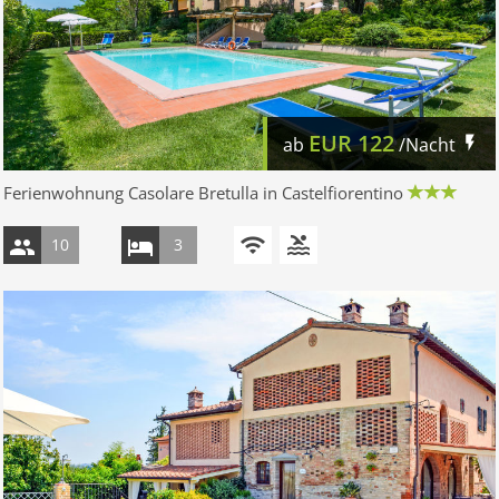
EUR
122
ab
/Nacht
Ferienwohnung Casolare Bretulla in Castelfiorentino
10
3