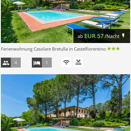
EUR
57
ab
/Nacht
Ferienwohnung Casolare Bretulla in Castelfiorentino
4
1