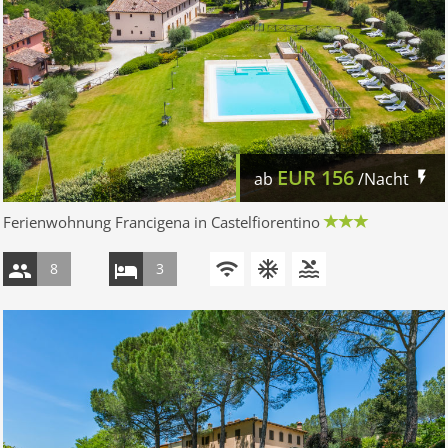
EUR
156
ab
/Nacht
Ferienwohnung Francigena in Castelfiorentino
8
3