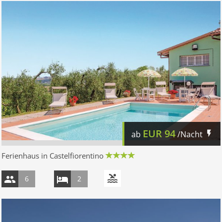
EUR
94
ab
/Nacht
Ferienhaus in Castelfiorentino
6
2