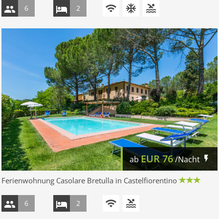
6
2
EUR
76
ab
/Nacht
Ferienwohnung Casolare Bretulla in Castelfiorentino
6
2