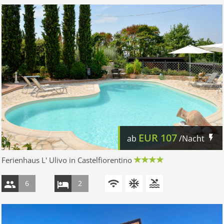
EUR
107
ab
/Nacht
Ferienhaus L' Ulivo in Castelfiorentino
6
2