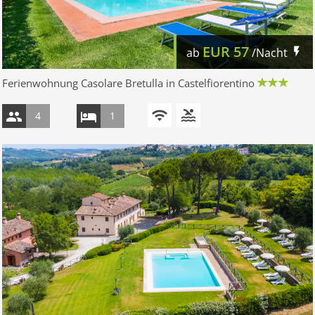
EUR
57
ab
/Nacht
Ferienwohnung Casolare Bretulla in Castelfiorentino
4
1