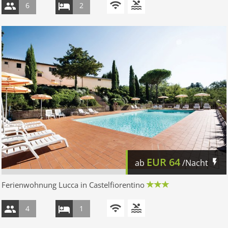
6
2
EUR
64
ab
/Nacht
Ferienwohnung Lucca in Castelfiorentino
4
1