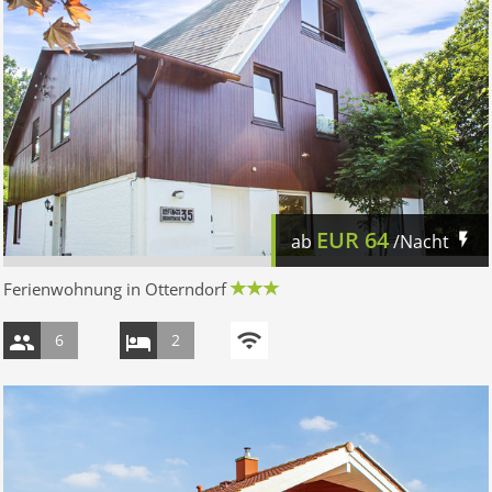
EUR
64
ab
/Nacht
Ferienwohnung in Otterndorf
6
2