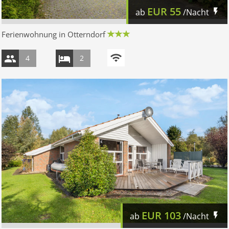
EUR
55
ab
/Nacht
Ferienwohnung in Otterndorf
4
2
EUR
103
ab
/Nacht