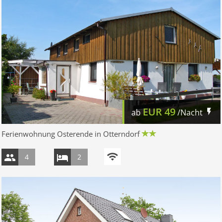
EUR
49
ab
/Nacht
Ferienwohnung Osterende in Otterndorf
4
2