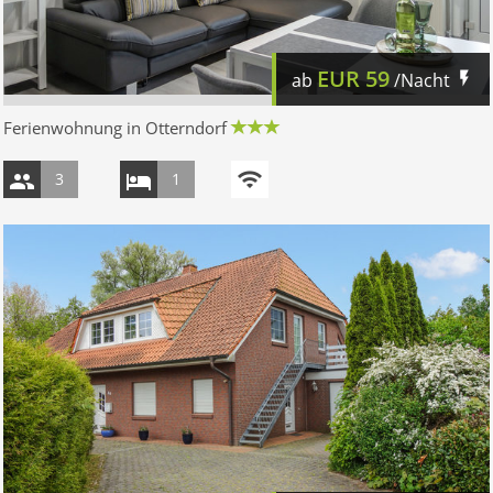
EUR
59
ab
/Nacht
Ferienwohnung in Otterndorf
3
1