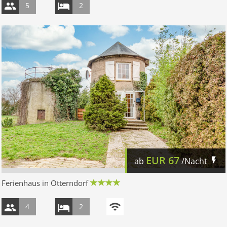
5
2
EUR
67
ab
/Nacht
Ferienhaus in Otterndorf
4
2