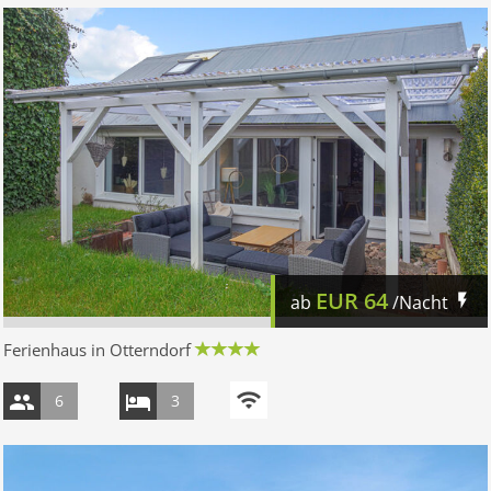
EUR
64
ab
/Nacht
Ferienhaus in Otterndorf
6
3