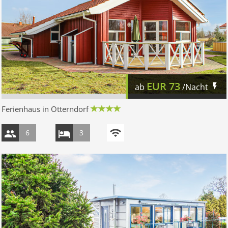
EUR
73
ab
/Nacht
Ferienhaus in Otterndorf
6
3