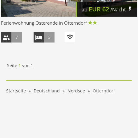
EUR
62
ab
/Nacht
Ferienwohnung Osterende in Otterndorf
7
3
Seite
1
von
1
Startseite
Deutschland
Nordsee
Otterndorf