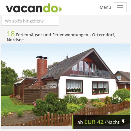
18
Ferienhäuser und Ferienwohnungen -
Otterndorf,
Nordsee
EUR
42
ab
/Nacht