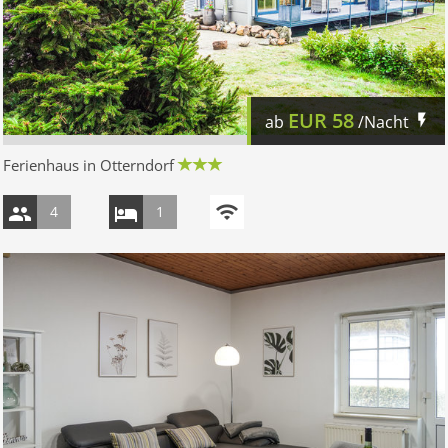
EUR
58
ab
/Nacht
Ferienhaus in Otterndorf
4
1