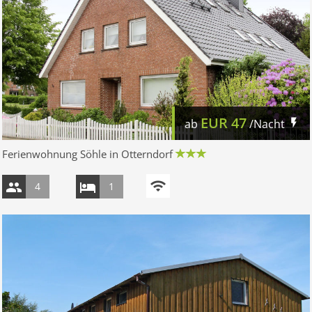
EUR
47
ab
/Nacht
Ferienwohnung Söhle in Otterndorf
4
1