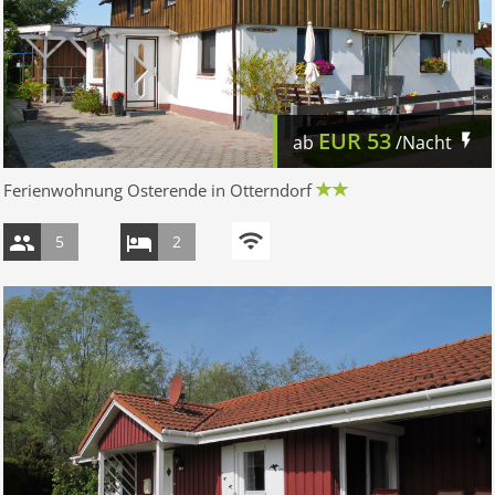
EUR
53
ab
/Nacht
Ferienwohnung Osterende in Otterndorf
5
2