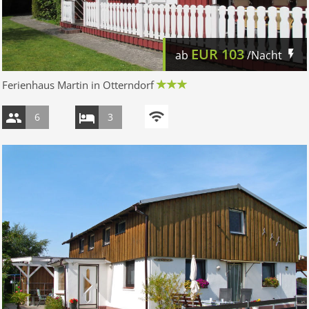
EUR
103
ab
/Nacht
Ferienhaus Martin in Otterndorf
6
3