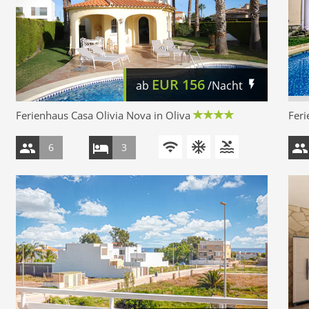
EUR
156
ab
/Nacht
Ferienhaus Casa Olivia Nova in Oliva
Feri
6
3