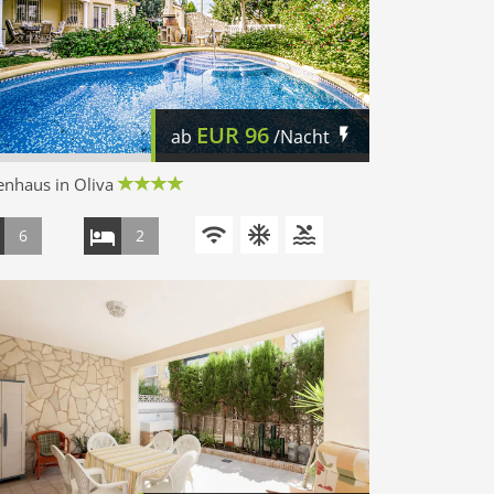
EUR
96
ab
/Nacht
enhaus in Oliva
6
2