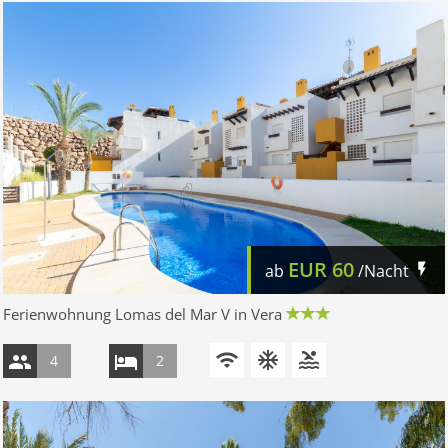
EUR
60
ab
/Nacht
Ferienwohnung Lomas del Mar V in Vera
4
2