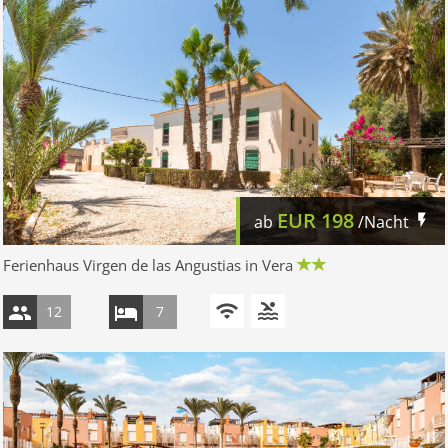
EUR
198
ab
/Nacht
Ferienhaus Virgen de las Angustias in Vera
12
7