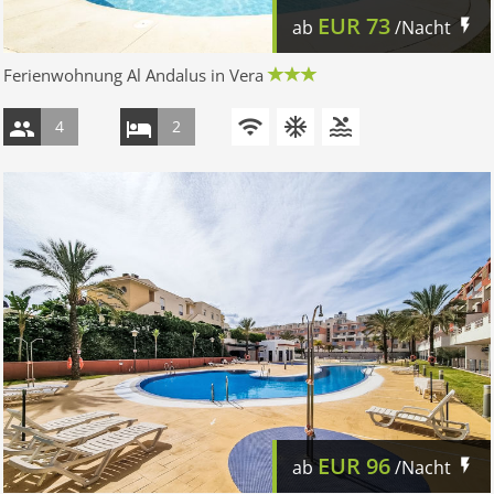
EUR
73
ab
/Nacht
Ferienwohnung Al Andalus in Vera
4
2
EUR
96
ab
/Nacht