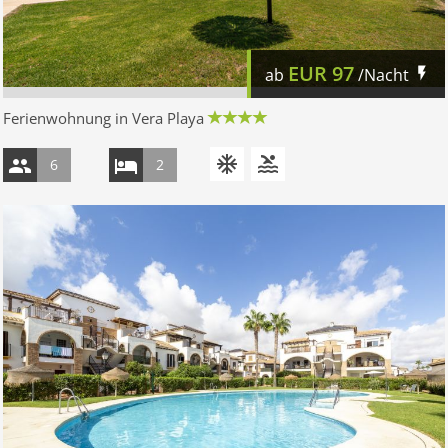
EUR
97
ab
/Nacht
Ferienwohnung in Vera Playa
6
2