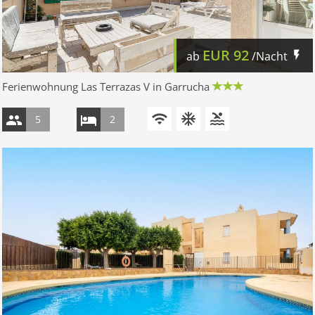
EUR
92
ab
/Nacht
Ferienwohnung Las Terrazas V in Garrucha
5
2