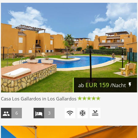
EUR
159
ab
/Nacht
Casa Los Gallardos in Los Gallardos
6
3