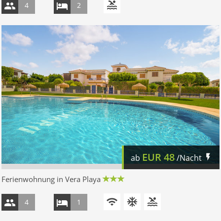
4
2
EUR
48
ab
/Nacht
Ferienwohnung in Vera Playa
4
1