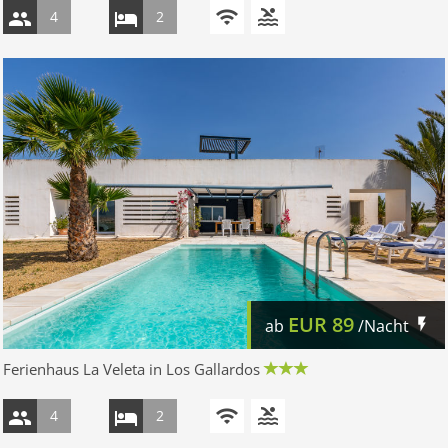
4
2
EUR
89
ab
/Nacht
Ferienhaus La Veleta in Los Gallardos
4
2