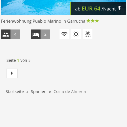
EUR
64
ab
/Nacht
Ferienwohnung Pueblo Marino in Garrucha
4
2
Seite
1
von
5
Startseite
Spanien
Costa de Almería