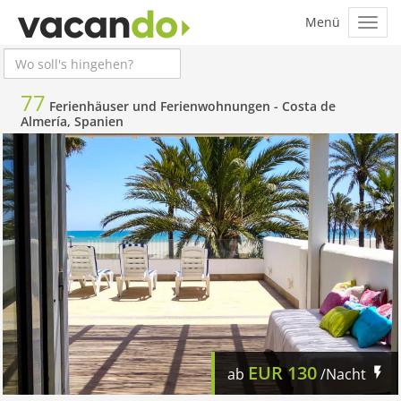
77
Ferienhäuser und Ferienwohnungen -
Costa de
Almería, Spanien
EUR
130
ab
/Nacht