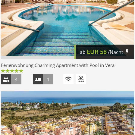
EUR
58
ab
/Nacht
Ferienwohnung Charming Apartment with Pool in Vera
4
1