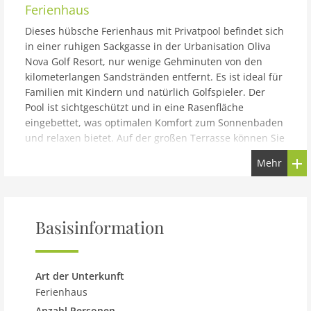
Ferienhaus
Dieses hübsche Ferienhaus mit Privatpool befindet sich
in einer ruhigen Sackgasse in der Urbanisation Oliva
Nova Golf Resort, nur wenige Gehminuten von den
kilometerlangen Sandstränden entfernt. Es ist ideal für
Familien mit Kindern und natürlich Golfspieler. Der
Pool ist sichtgeschützt und in eine Rasenfläche
eingebettet, was optimalen Komfort zum Sonnenbaden
und relaxen bietet. Auf der großen Terrasse können Sie
in Ruhe die Sonne genießen, an einem schattigen
Mehr
Plätzchen ein Buch lesen oder grillen.
Basisinformation
Art der Unterkunft
Ferienhaus
Anzahl Personen