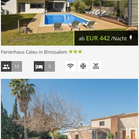
EUR
442
ab
/Nacht
Ferienhaus Caleu in Binissalem
10
5