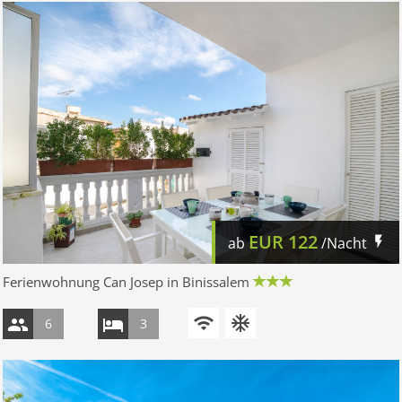
EUR
122
ab
/Nacht
Ferienwohnung Can Josep in Binissalem
6
3