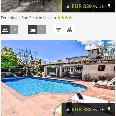
EUR
839
ab
/Nacht
Ferienhaus Son Pelai in Lloseta
12
6
EUR
388
ab
/Nacht