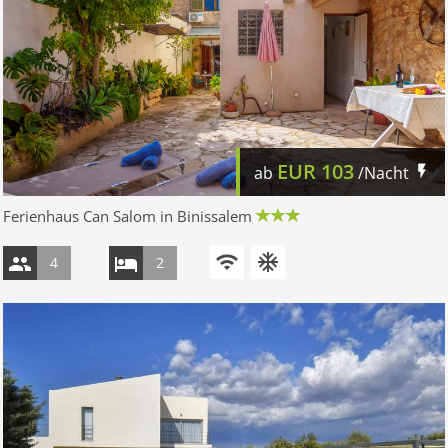
EUR
103
ab
/Nacht
Ferienhaus Can Salom in Binissalem
4
2