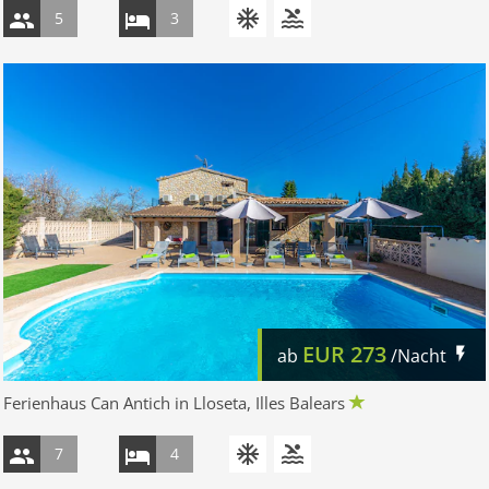
5
3
EUR
273
ab
/Nacht
Ferienhaus Can Antich in Lloseta, Illes Balears
7
4