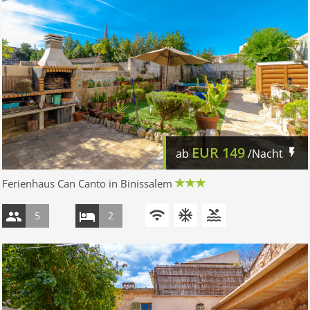
EUR
149
ab
/Nacht
Ferienhaus Can Canto in Binissalem
5
2