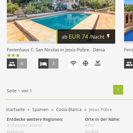
EUR
74
ab
/Nacht
Ferienhaus C. San Nicolas in Jesús Pobre - Dénia
Feri
6
3
1
Seite
1
von
1
Startseite
Spanien
Costa Blanca
Jesus Pobre
Entdecke weitere Regionen:
Orte in der Nähe:
Andalusien Inland
Albir
Balearen
Alcalalí