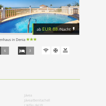
EUR
88
ab
/Nacht
enhaus in Denia
6
3
Jávea
Jávea/Benitachell
L'Alfàs del Pi