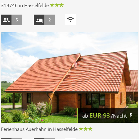
319746 in Hasselfelde
5
2
EUR
93
ab
/Nacht
Ferienhaus Auerhahn in Hasselfelde