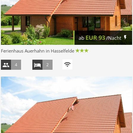
EUR
93
ab
/Nacht
Ferienhaus Auerhahn in Hasselfelde
4
2