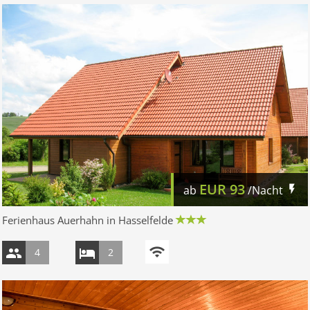
EUR
93
ab
/Nacht
Ferienhaus Auerhahn in Hasselfelde
4
2