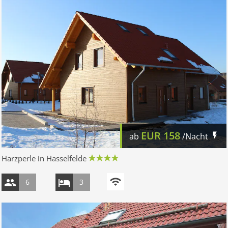
EUR
158
ab
/Nacht
Harzperle in Hasselfelde
6
3