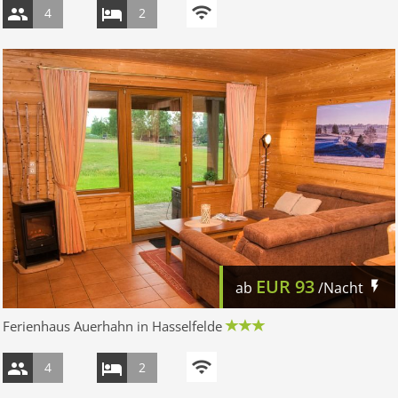
4
2
EUR
93
ab
/Nacht
Ferienhaus Auerhahn in Hasselfelde
4
2