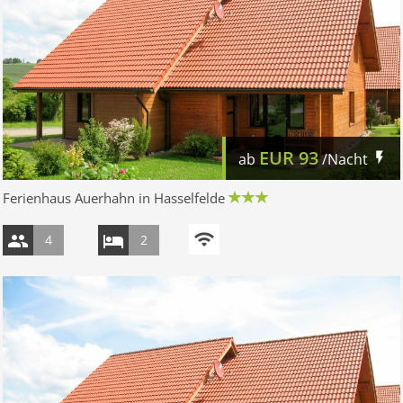
EUR
93
ab
/Nacht
Ferienhaus Auerhahn in Hasselfelde
4
2