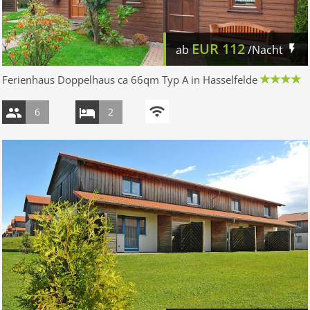
EUR
112
ab
/Nacht
Ferienhaus Doppelhaus ca 66qm Typ A in Hasselfelde
6
2