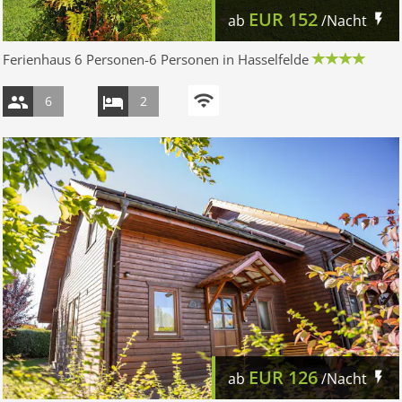
EUR
152
ab
/Nacht
Ferienhaus 6 Personen-6 Personen in Hasselfelde
6
2
EUR
126
ab
/Nacht