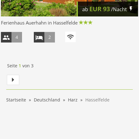
EUR
93
ab
/Nacht
Ferienhaus Auerhahn in Hasselfelde
4
2
Seite
1
von
3
Startseite
Deutschland
Harz
Hasselfelde