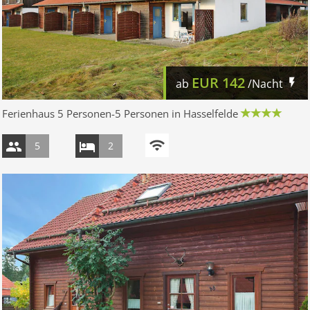
EUR
142
ab
/Nacht
Ferienhaus 5 Personen-5 Personen in Hasselfelde
5
2