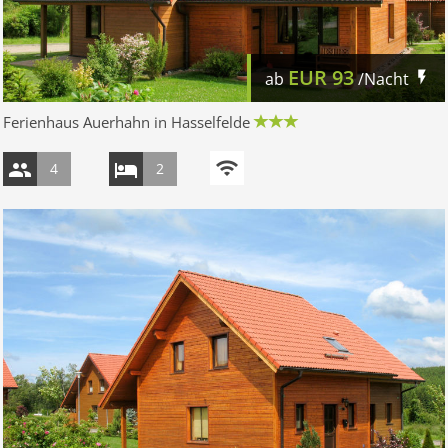
EUR
93
ab
/Nacht
Ferienhaus Auerhahn in Hasselfelde
4
2