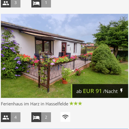
3
1
EUR
91
ab
/Nacht
Ferienhaus im Harz in Hasselfelde
4
2