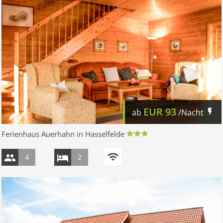
EUR
93
ab
/Nacht
Ferienhaus Auerhahn in Hasselfelde
4
2