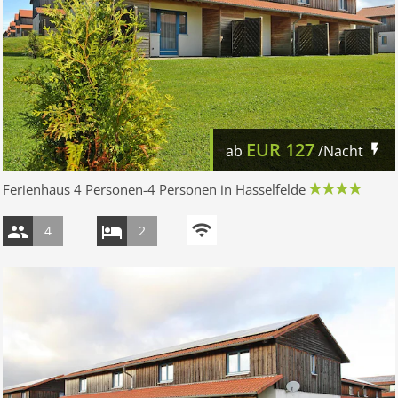
EUR
127
ab
/Nacht
Ferienhaus 4 Personen-4 Personen in Hasselfelde
4
2