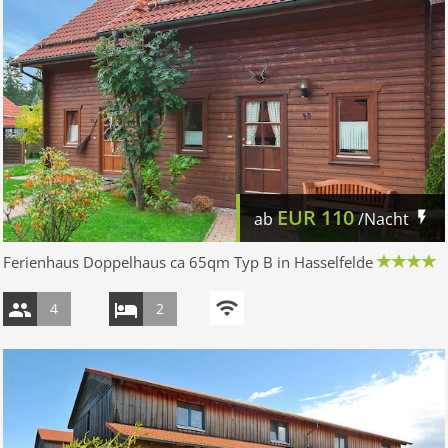
EUR
110
ab
/Nacht
Ferienhaus Doppelhaus ca 65qm Typ B in Hasselfelde
4
2