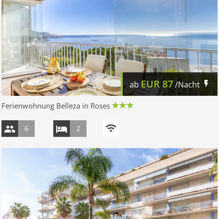
EUR
87
ab
/Nacht
Ferienwohnung Belleza in Roses
6
2