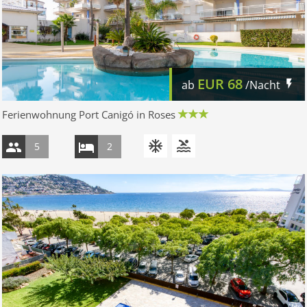
EUR
68
ab
/Nacht
Ferienwohnung Port Canigó in Roses
5
2