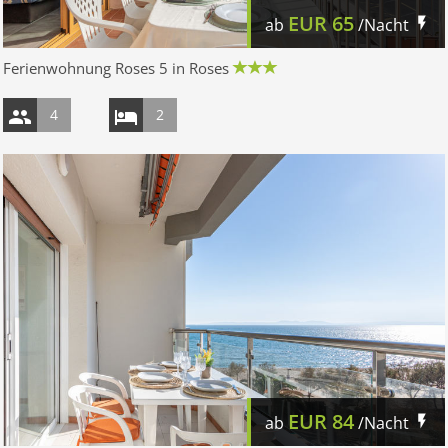
EUR
65
ab
/Nacht
Ferienwohnung Roses 5 in Roses
4
2
EUR
84
ab
/Nacht