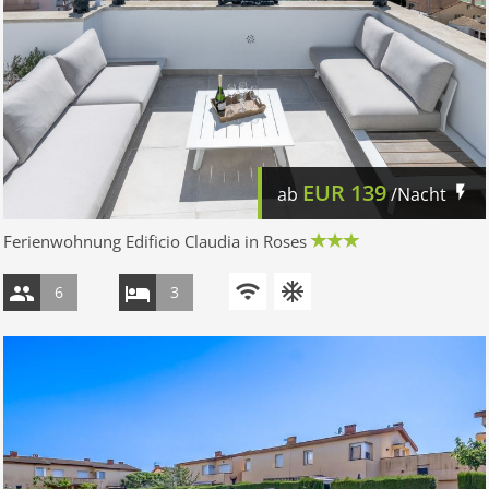
EUR
139
ab
/Nacht
Ferienwohnung Edificio Claudia in Roses
6
3