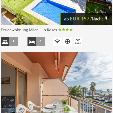
EUR
157
ab
/Nacht
Ferienwohnung Mileni I in Roses
5
2