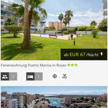
EUR
67
ab
/Nacht
Ferienwohnung Puerto Marina in Roses
3
1