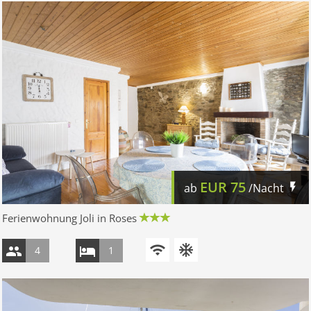
EUR
75
ab
/Nacht
Ferienwohnung Joli in Roses
4
1