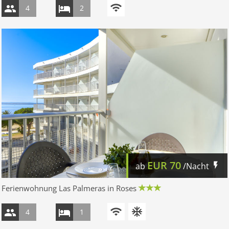
4
2
EUR
70
ab
/Nacht
Ferienwohnung Las Palmeras in Roses
4
1