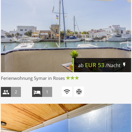
EUR
53
ab
/Nacht
Ferienwohnung Symar in Roses
2
1