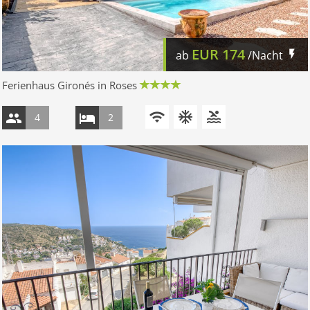
EUR
174
ab
/Nacht
Ferienhaus Gironés in Roses
4
2