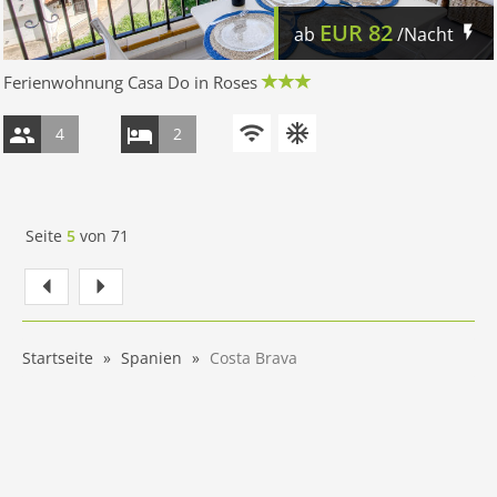
EUR
82
ab
/Nacht
Ferienwohnung Casa Do in Roses
4
2
Seite
5
von
71
Startseite
Spanien
Costa Brava