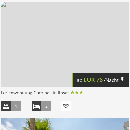
EUR
76
ab
/Nacht
Ferienwohnung Garbinell in Roses
4
2