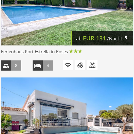
EUR
131
ab
/Nacht
Ferienhaus Port Estrella in Roses
8
4