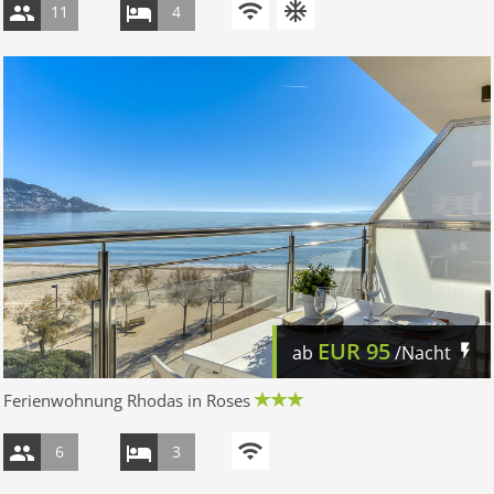
11
4
EUR
95
ab
/Nacht
Ferienwohnung Rhodas in Roses
6
3