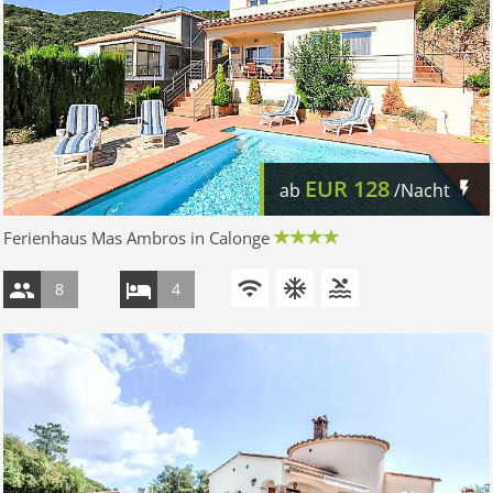
EUR
128
ab
/Nacht
Ferienhaus Mas Ambros in Calonge
8
4