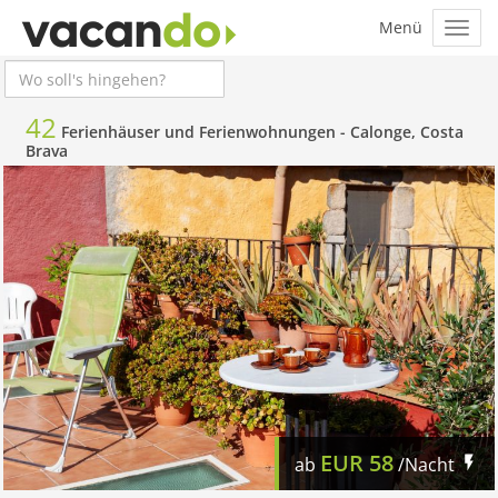
42
Ferienhäuser und Ferienwohnungen -
Calonge, Costa
Brava
EUR
58
ab
/Nacht