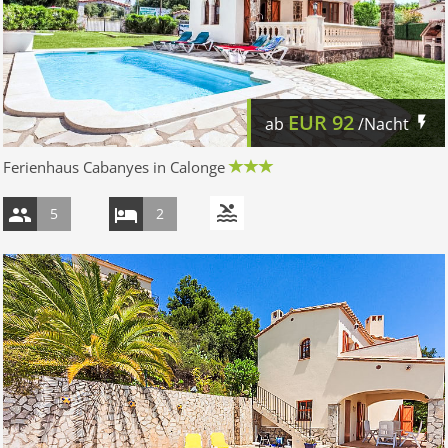
EUR
92
ab
/Nacht
Ferienhaus Cabanyes in Calonge
5
2