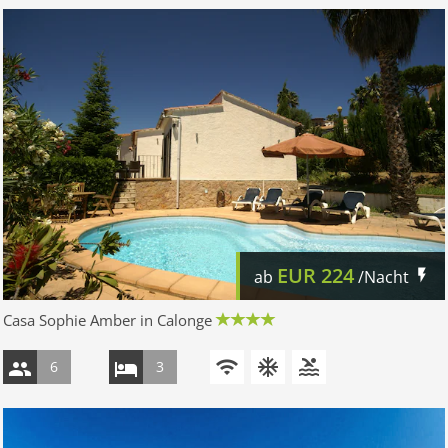
EUR
224
ab
/Nacht
Casa Sophie Amber in Calonge
6
3