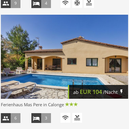
9
4
EUR
104
ab
/Nacht
Ferienhaus Mas Pere in Calonge
6
3