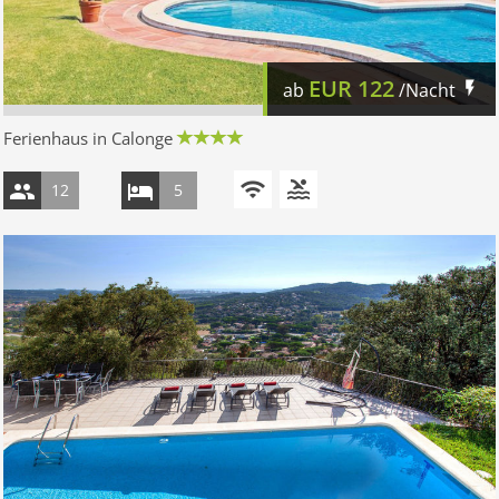
EUR
122
ab
/Nacht
Ferienhaus in Calonge
12
5