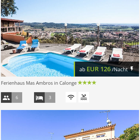
EUR
126
ab
/Nacht
Ferienhaus Mas Ambros in Calonge
6
3