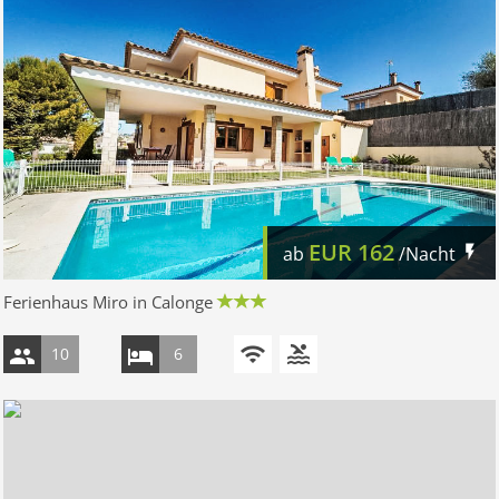
EUR
162
ab
/Nacht
Ferienhaus Miro in Calonge
10
6