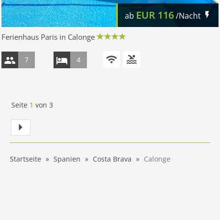
EUR
116
ab
/Nacht
Ferienhaus Paris in Calonge
7
4
Seite
1
von
3
Startseite
Spanien
Costa Brava
Calonge