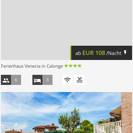
EUR
108
ab
/Nacht
Ferienhaus Venecia in Calonge
6
3