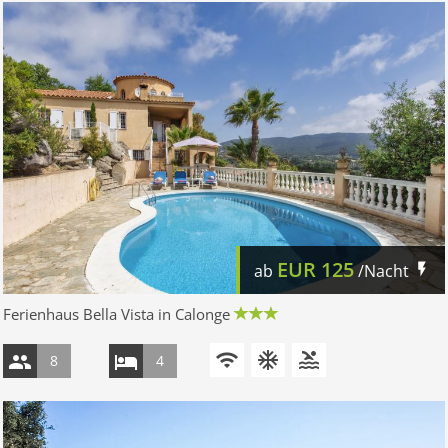
EUR
125
ab
/Nacht
Ferienhaus Bella Vista in Calonge
8
4