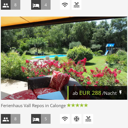
8
4
EUR
288
ab
/Nacht
Ferienhaus Vall Repos in Calonge
8
5