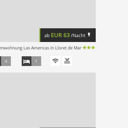
EUR
63
ab
/Nacht
enwohnung Las Americas in Lloret de Mar
4
1