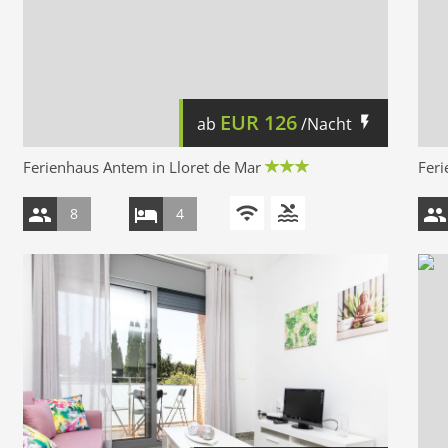
EUR
126
ab
/Nacht
Ferienhaus Antem in Lloret de Mar
Feri
8
4