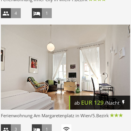
4
1
EUR
129
ab
/Nacht
Ferienwohnung Am Margaretenplatz in Wien/5.Bezirk
3
1