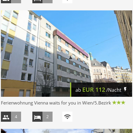
EUR
112
ab
/Nacht
Ferienwohnung Vienna waits for you in Wien/5.Bezirk
4
2