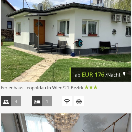
EUR
176
ab
/Nacht
Ferienhaus Leopoldau in Wien/21.Bezirk
4
1