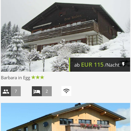
EUR
115
ab
/Nacht
Barbara in Egg
7
2