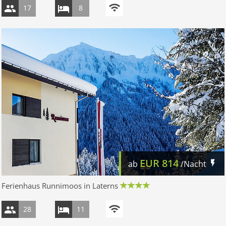
17
8
EUR
814
ab
/Nacht
Ferienhaus Runnimoos in Laterns
28
11