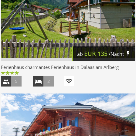
EUR
135
ab
/Nacht
Ferienhaus charmantes Ferienhaus in Dalaas am Arlberg
5
2