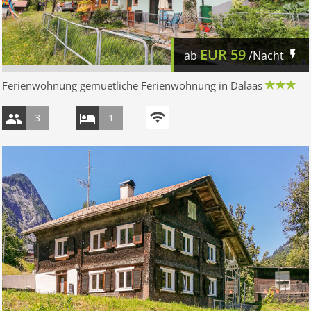
EUR
59
ab
/Nacht
Ferienwohnung gemuetliche Ferienwohnung in Dalaas
3
1