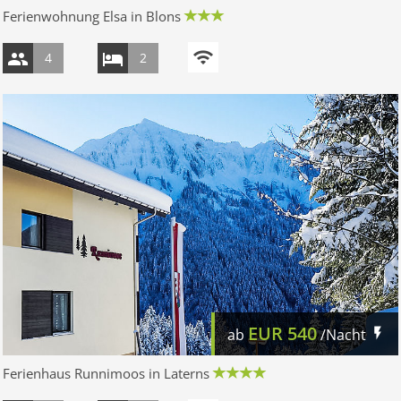
Ferienwohnung Elsa in Blons
4
2
EUR
540
ab
/Nacht
Ferienhaus Runnimoos in Laterns