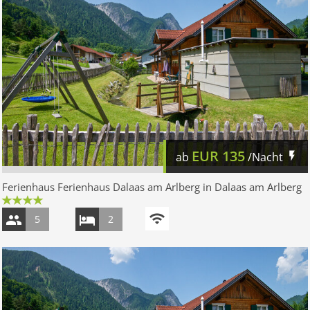
EUR
135
ab
/Nacht
Ferienhaus Ferienhaus Dalaas am Arlberg in Dalaas am Arlberg
5
2