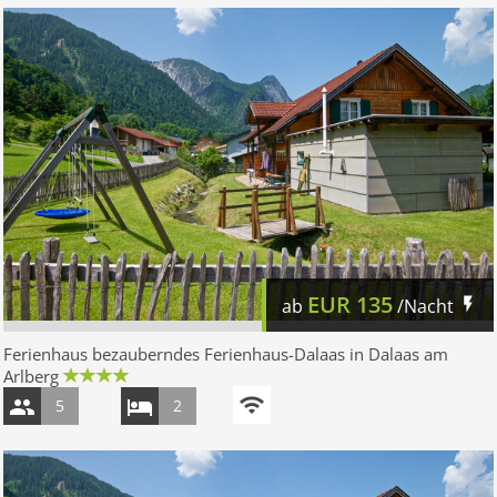
EUR
135
ab
/Nacht
Ferienhaus bezauberndes Ferienhaus-Dalaas in Dalaas am
Arlberg
5
2