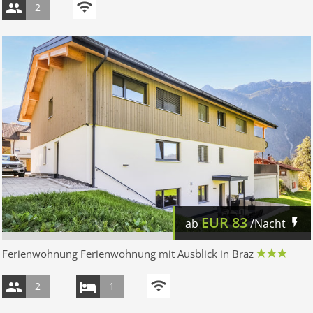
2
EUR
83
ab
/Nacht
Ferienwohnung Ferienwohnung mit Ausblick in Braz
2
1