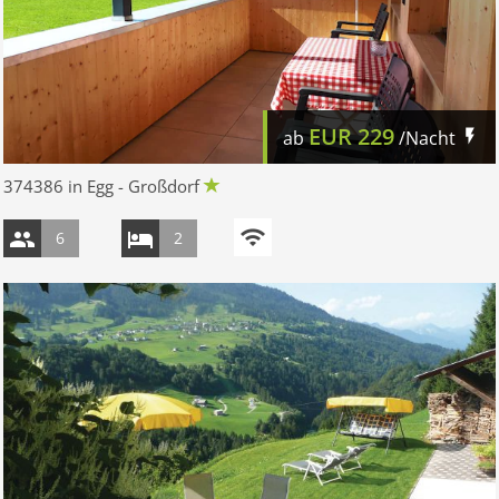
EUR
229
ab
/Nacht
374386 in Egg - Großdorf
6
2