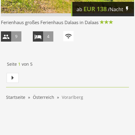
EUR
138
ab
/Nacht
Ferienhaus großes Ferienhaus Dalaas in Dalaas
9
4
Seite
1
von
5
Startseite
Österreich
Vorarlberg