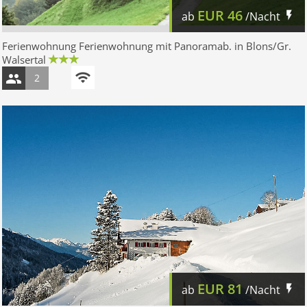
EUR
46
ab
/Nacht
Ferienwohnung Ferienwohnung mit Panoramab. in Blons/Gr.
Walsertal
2
EUR
81
ab
/Nacht