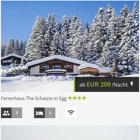
EUR
209
ab
/Nacht
Ferienhaus The Schatzie in Egg
8
4