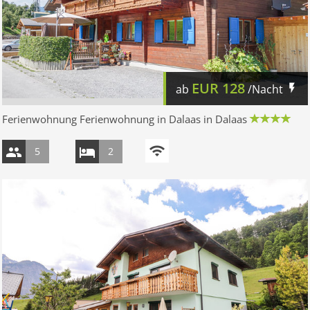
EUR
128
ab
/Nacht
Ferienwohnung Ferienwohnung in Dalaas in Dalaas
5
2