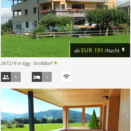
EUR
191
ab
/Nacht
267219 in Egg - Großdorf
6
1