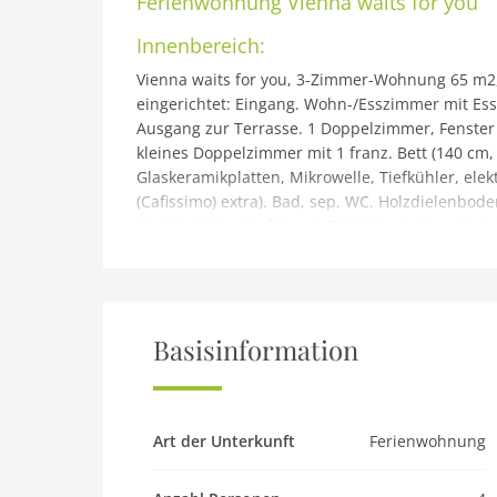
Ferienwohnung
Vienna waits for you
Innenbereich:
Vienna waits for you, 3-Zimmer-Wohnung 65 m2,
eingerichtet: Eingang. Wohn-/Esszimmer mit Esst
Ausgang zur Terrasse. 1 Doppelzimmer, Fenster 
kleines Doppelzimmer mit 1 franz. Bett (140 cm,
Glaskeramikplatten, Mikrowelle, Tiefkühler, ele
(Cafissimo) extra). Bad, sep. WC. Holzdielenbode
die Stadt. Zur Verfügung: Bügeleisen, Haartrockne
geeignet für Familien. Nichtraucher-Unterkunft.
Gebäude und Außenbereich:
Appartementhaus. Im Ort, 1.5 km vom Zentrum vo
Hause: Fahrstuhl, Zentralheizung. Zufahrt bis z
Basisinformation
22:00, Montag - Freitag. Supermarkt, Restauran
Fuss in 20 Minuten erreichbar, Straßenbahn 1, 
Leibenfrostgasse, Bahnstation Hauptbahnhof 1.5
100 m. Nahe gelegene Sehenswürdigkeiten: Fal
Art der Unterkunft
Ferienwohnung
Belvedere 1.5 km. Es kann auf Anfrage ein Tran
Check In: 16.00 bis 20.00 Uhr (spätere Anreise g