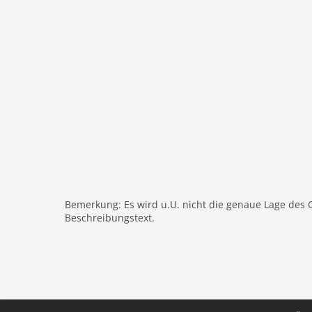
Terrasse
Heizung
Einrichtung rustikal
Internet
Nichtraucher
Fernseher
internationales TV
W-LAN
Außenbereich
Aufzug
Bemerkung: Es wird u.U. nicht die genaue Lage des 
Freizeit / Sport
Beschreibungstext.
Wandern
Entfernungen
Stadtzentrum: 1,5 km
ÖPNV: 200 m