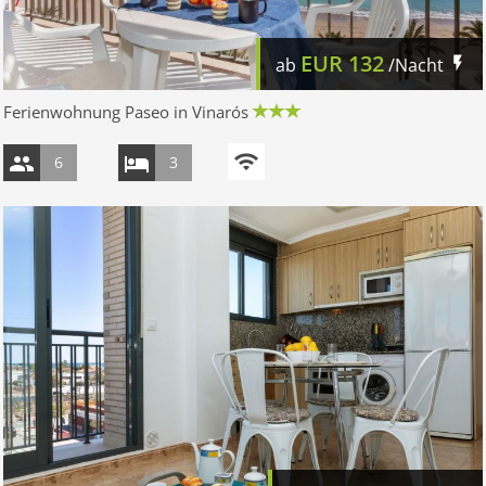
EUR
132
ab
/Nacht
Ferienwohnung Paseo in Vinarós
6
3