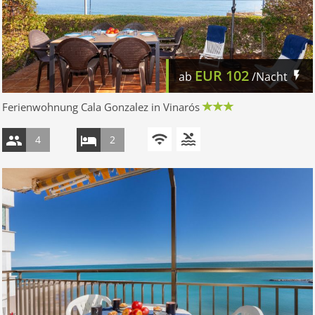
EUR
102
ab
/Nacht
Ferienwohnung Cala Gonzalez in Vinarós
4
2