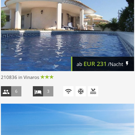
EUR
231
ab
/Nacht
210836 in Vinaros
6
3