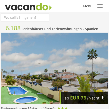
6.188
Ferienhäuser und Ferienwohnungen -
Spanien
EUR
76
ab
/Nacht
Ferienwohnung Majari in Vinarós