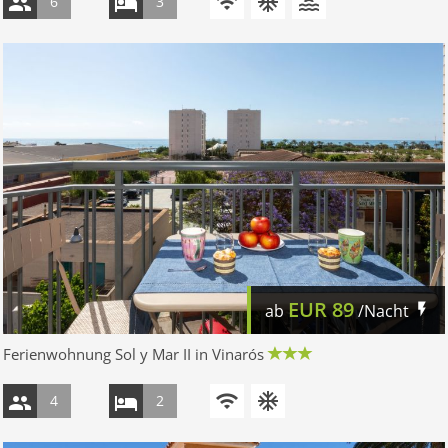
6
3
EUR
89
ab
/Nacht
Ferienwohnung Sol y Mar II in Vinarós
4
2