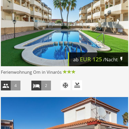
EUR
125
ab
/Nacht
Ferienwohnung Om in Vinarós
4
2