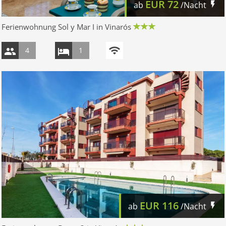
EUR
72
ab
/Nacht
Ferienwohnung Sol y Mar I in Vinarós
4
1
EUR
116
ab
/Nacht