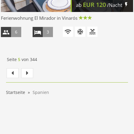
EUR
120
ab
/Nacht
Ferienwohnung El Mirador in Vinarós
6
3
Seite
5
von
344
Startseite
Spanien