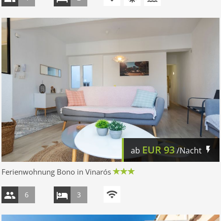
EUR
93
ab
/Nacht
Ferienwohnung Bono in Vinarós
6
3