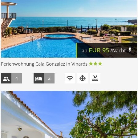
EUR
95
ab
/Nacht
Ferienwohnung Cala Gonzalez in Vinarós
4
2