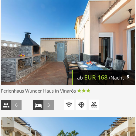
EUR
168
ab
/Nacht
Ferienhaus Wunder Haus in Vinarós
6
3