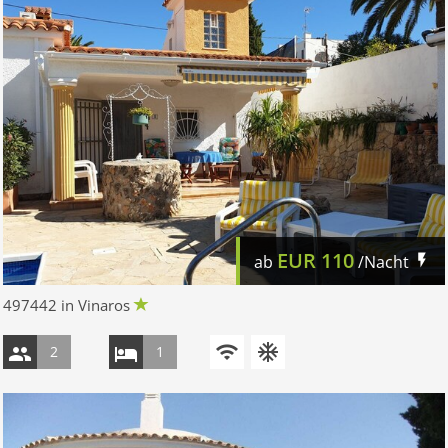
EUR
110
ab
/Nacht
497442 in Vinaros
2
1