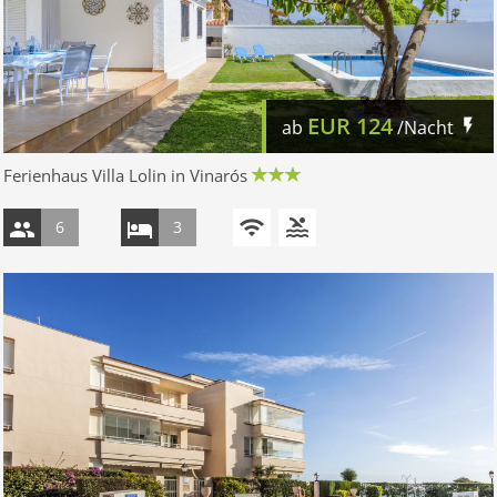
EUR
124
ab
/Nacht
Ferienhaus Villa Lolin in Vinarós
6
3