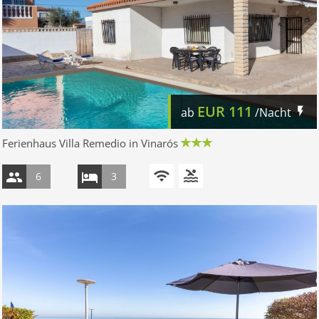
EUR
111
ab
/Nacht
Ferienhaus Villa Remedio in Vinarós
6
3