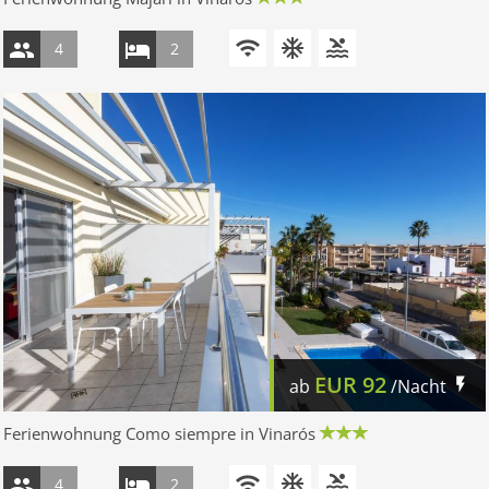
4
2
EUR
92
ab
/Nacht
Ferienwohnung Como siempre in Vinarós
4
2