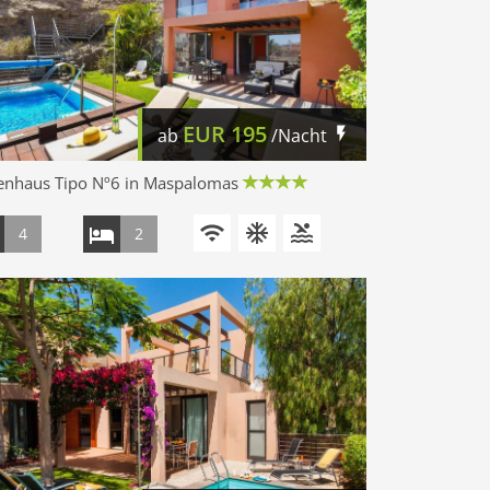
EUR
195
ab
/Nacht
ienhaus Tipo Nº6 in Maspalomas
4
2