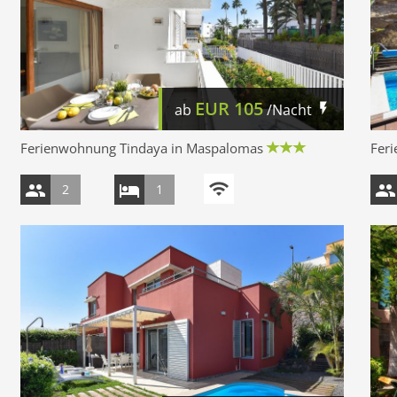
EUR
105
ab
/Nacht
Ferienwohnung Tindaya in Maspalomas
Fer
2
1