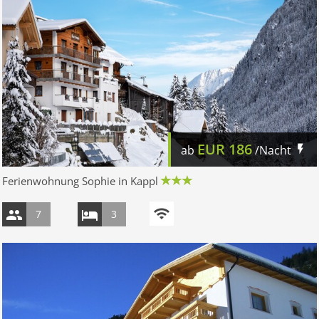
EUR
186
ab
/Nacht
Ferienwohnung Sophie in Kappl
7
3