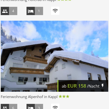
4
1
EUR
158
ab
/Nacht
Ferienwohnung Alpenhof in Kappl
6
3