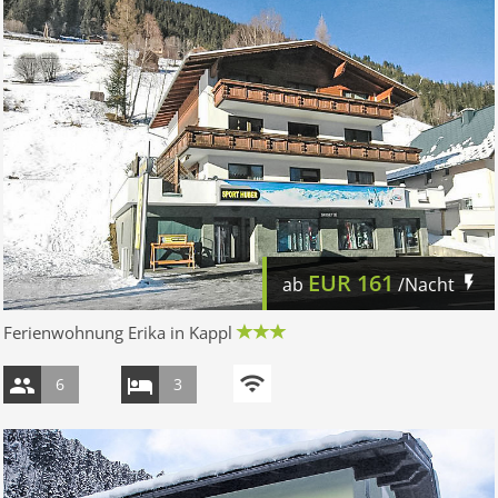
EUR
161
ab
/Nacht
Ferienwohnung Erika in Kappl
6
3