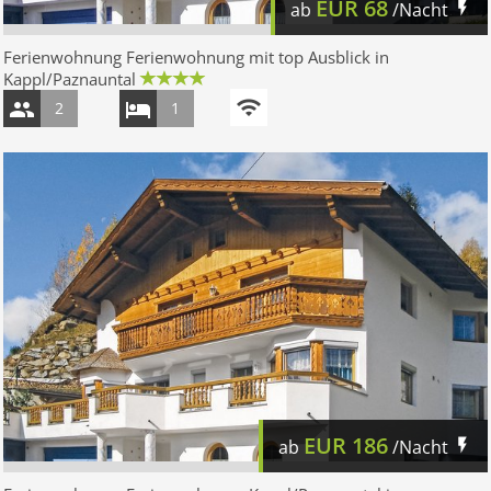
EUR
68
ab
/Nacht
Ferienwohnung Ferienwohnung mit top Ausblick in
Kappl/Paznauntal
2
1
EUR
186
ab
/Nacht