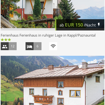
EUR
150
ab
/Nacht
Ferienhaus Ferienhaus in ruhiger Lage in Kappl/Paznauntal
12
6