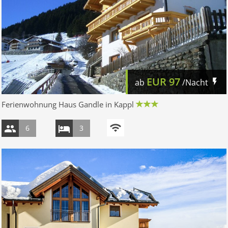
EUR
97
ab
/Nacht
Ferienwohnung Haus Gandle in Kappl
6
3