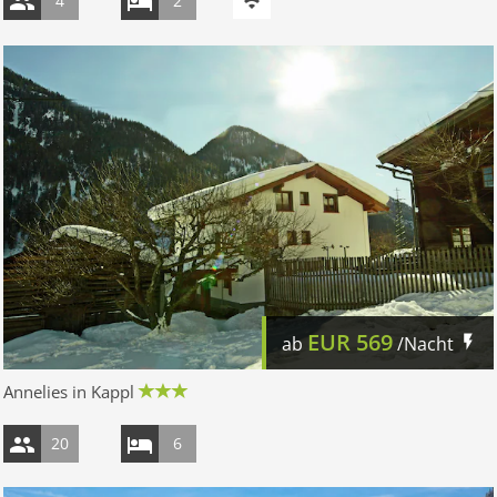
4
2
EUR
569
ab
/Nacht
Annelies in Kappl
20
6