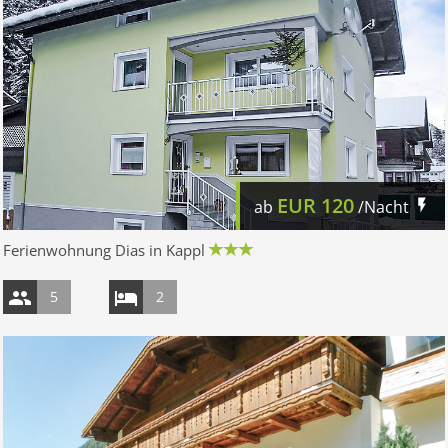
EUR
120
ab
/Nacht
Ferienwohnung Dias in Kappl
5
2