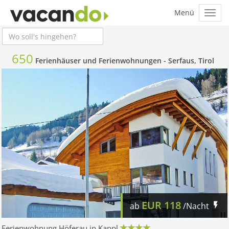
650
Ferienhäuser und Ferienwohnungen -
Serfaus, Tirol
EUR
118
ab
/Nacht
Ferienwohnung Höferau in Kappl