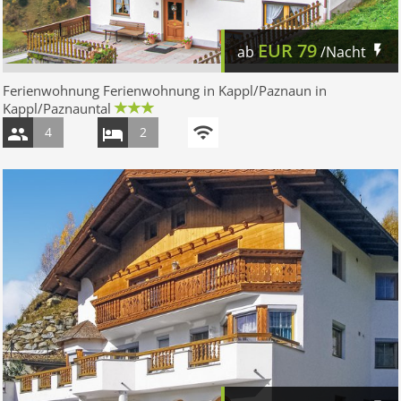
EUR
79
ab
/Nacht
Ferienwohnung Ferienwohnung in Kappl/Paznaun in
Kappl/Paznauntal
4
2