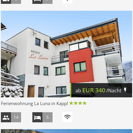
EUR
340
ab
/Nacht
Ferienwohnung La Luna in Kappl
14
5