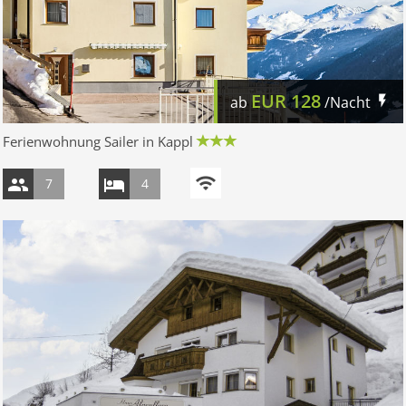
EUR
128
ab
/Nacht
Ferienwohnung Sailer in Kappl
7
4