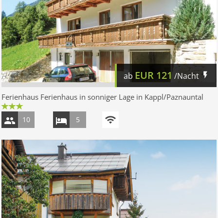
EUR
121
ab
/Nacht
Ferienhaus Ferienhaus in sonniger Lage in Kappl/Paznauntal
10
5