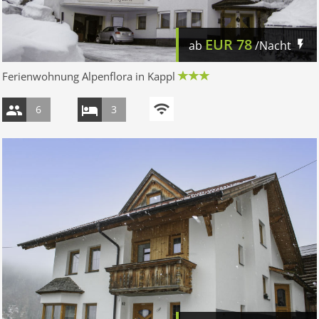
EUR
78
ab
/Nacht
Ferienwohnung Alpenflora in Kappl
6
3