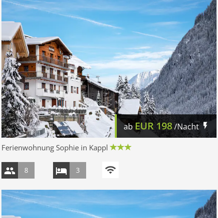
EUR
198
ab
/Nacht
Ferienwohnung Sophie in Kappl
8
3